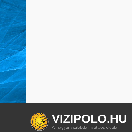
VIZIPOLO.HU
A magyar vízilabda hivatalos oldala