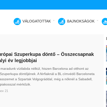
VÁLOGATOTTAK
BAJNOKSÁGOK
rópai Szuperkupa döntő – Összecsapnak
alyi év legjobbjai
aradunk vízilabda nélkül, hiszen Barcelona ad otthont az
Szuperkupa döntőjének. A férfiaknál a BL címvédő Barceloneta
asszemet a Szpartak Volgográddal, még a nőknél a Sabadell,
piakosszal mérkőzik.
nov 21