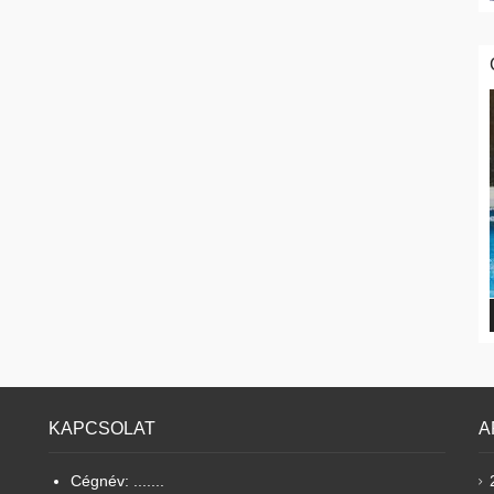
KAPCSOLAT
A
Cégnév: .......