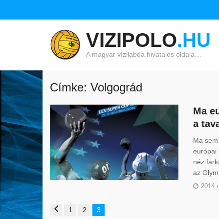
VIZIPOLO
.HU
A magyar vízilabda hivatalos oldala…
Címke: Volgográd
Ma eu
a tav
Ma sem m
európai 
néz fark
az Olym
2014 
1
2
3