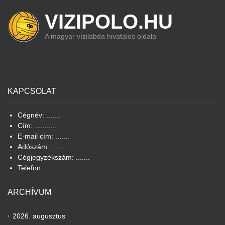
VIZIPOLO.HU
A magyar vízilabda hivatalos oldala
KAPCSOLAT
Cégnév: .......
Cím: ...........
E-mail cím: .......
Adószám: ........
Cégjegyzékszám: .......
Telefon: ........
ARCHÍVUM
2026. augusztus