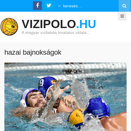
VIZIPOLO
.HU
A magyar vízilabda hivatalos oldala…
hazai bajnokságok