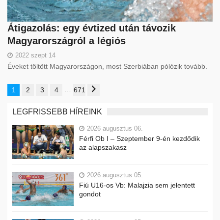
Átigazolás: egy évtized után távozik
Magyarországról a légiós
2022 szept 14
Éveket töltött Magyarországon, most Szerbiában pólózik tovább.
…
1
2
3
4
671
LEGFRISSEBB HÍREINK
2026 augusztus 06.
Férfi Ob I – Szeptember 9-én kezdődik
az alapszakasz
2026 augusztus 05.
Fiú U16-os Vb: Malajzia sem jelentett
gondot