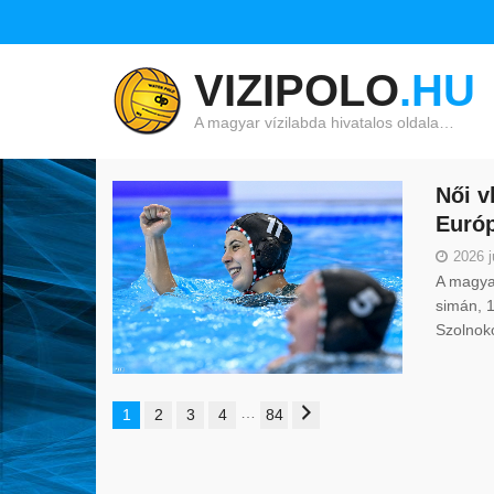
VIZIPOLO
.HU
A magyar vízilabda hivatalos oldala…
Női v
Európ
2026 j
A magyar
simán, 1
Szolnok
…
1
2
3
4
84