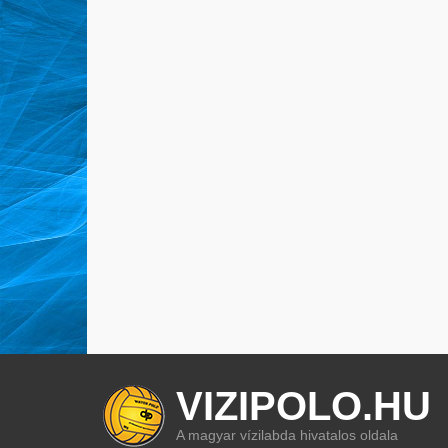
VIZIPOLO.HU
A magyar vízilabda hivatalos oldala