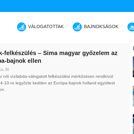
VÁLOGATOTTAK
BAJNOKSÁGOK
k-felkészülés – Sima magyar győzelem az
a-bajnok ellen
ún 30
 női vízilabda-válogatott felkészülési mérkőzésen rendkívül
4-10-re legyőzte kedden az Európa-bajnok holland együttest
on.