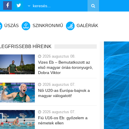
ÚSZÁS
SZINKRON/MŰ
GALÉRIÁK
LEGFRISSEBB HÍREINK
2026 augusztus 08.
Vizes Eb – Bemutatkozott az
első magyar óriás-toronyugró,
Dobra Viktor
2026 augusztus 07.
Női U20-as Európa-bajnok a
magyar válogatott!
2026 augusztus 07.
Fiú U16-os Eb: győzelem a
németek ellen