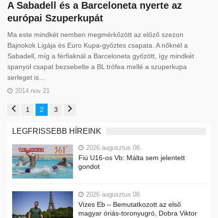
A Sabadell és a Barceloneta nyerte az
európai Szuperkupát
Ma este mindkét nemben megmérkőzött az előző szezon
Bajnokok Ligája és Euro Kupa-győztes csapata. A nőknél a
Sabadell, míg a férfiaknál a Barceloneta győzött, így mindkét
spanyol csapat bezsebelte a BL trófea mellé a szuperkupa
serleget is…
2014 nov 21
1
2
3
LEGFRISSEBB HÍREINK
2026 augusztus 08.
Fiú U16-os Vb: Málta sem jelentett
gondot
2026 augusztus 08.
Vizes Eb – Bemutatkozott az első
magyar óriás-toronyugró, Dobra Viktor