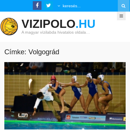
VIZIPOLO
.HU
A magyar vízilabda hivatalos oldala…
Címke: Volgográd