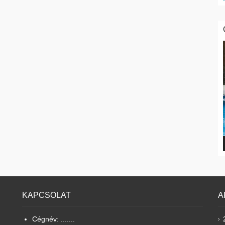
KAPCSOLAT
A
Cégnév: .......