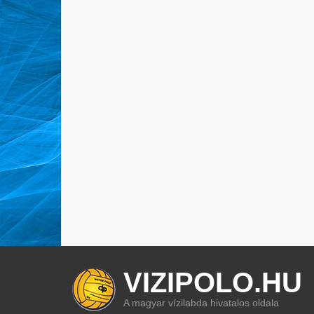
VIZIPOLO.HU
A magyar vízilabda hivatalos oldala