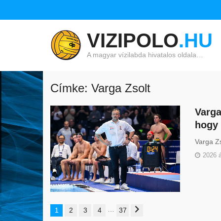
VIZIPOLO
.HU
A magyar vízilabda hivatalos oldala…
Címke: Varga Zsolt
Varga
hogy 
Varga Zs
2026 á
…
1
2
3
4
37