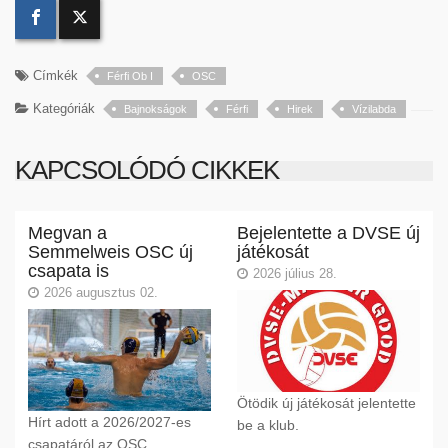
Címkék
Férfi Ob I
OSC
Kategóriák
Bajnokságok
Férfi
Hirek
Vízilabda
KAPCSOLÓDÓ CIKKEK
Megvan a
Bejelentette a DVSE új
Semmelweis OSC új
játékosát
csapata is
2026 július 28.
2026 augusztus 02.
Ötödik új játékosát jelentette
Hírt adott a 2026/2027-es
be a klub.
csapatáról az OSC.