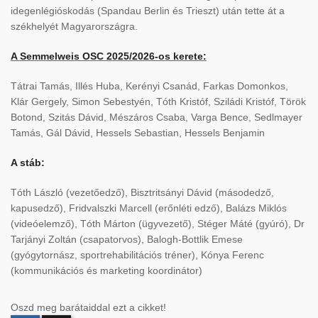
idegenlégióskodás (Spandau Berlin és Trieszt) után tette át a
székhelyét Magyarországra.
A Semmelweis OSC 2025/2026-os kerete:
Tátrai Tamás, Illés Huba, Kerényi Csanád, Farkas Domonkos,
Klár Gergely, Simon Sebestyén, Tóth Kristóf, Sziládi Kristóf, Török
Botond, Szitás Dávid, Mészáros Csaba, Varga Bence, Sedlmayer
Tamás, Gál Dávid, Hessels Sebastian, Hessels Benjamin
A stáb:
Tóth László (vezetőedző), Bisztritsányi Dávid (másodedző,
kapusedző), Fridvalszki Marcell (erőnléti edző), Balázs Miklós
(videóelemző), Tóth Márton (ügyvezető), Stéger Máté (gyúró), Dr
Tarjányi Zoltán (csapatorvos), Balogh-Bottlik Emese
(gyógytornász, sportrehabilitációs tréner), Kónya Ferenc
(kommunikációs és marketing koordinátor)
Oszd meg barátaiddal ezt a cikket!