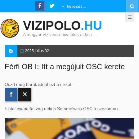
VIZIPOLO
.HU
A magyar vízilabda hivatalos oldala…
2025 július 02.
Férfi OB I: Itt a megújult OSC kerete
Oszd meg barátaiddal ezt a cikket!
Fiatal csapattal vág neki a Semmelweis OSC a szezonnak.