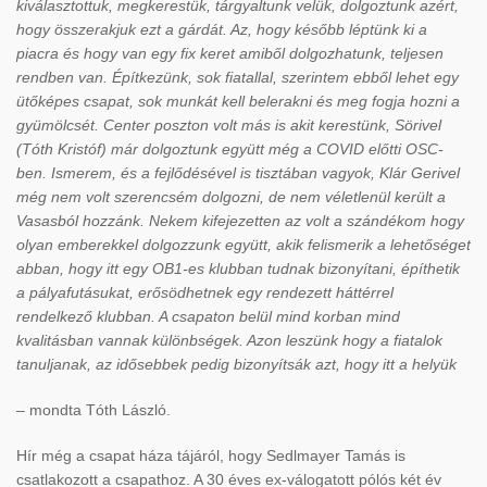
kiválasztottuk, megkerestük, tárgyaltunk velük, dolgoztunk azért,
hogy összerakjuk ezt a gárdát. Az, hogy később léptünk ki a
piacra és hogy van egy fix keret amiből dolgozhatunk, teljesen
rendben van. Építkezünk, sok fiatallal, szerintem ebből lehet egy
ütőképes csapat, sok munkát kell belerakni és meg fogja hozni a
gyümölcsét. Center poszton volt más is akit kerestünk, Sörivel
(Tóth Kristóf) már dolgoztunk együtt még a COVID előtti OSC-
ben. Ismerem, és a fejlődésével is tisztában vagyok, Klár Gerivel
még nem volt szerencsém dolgozni, de nem véletlenül került a
Vasasból hozzánk. Nekem kifejezetten az volt a szándékom hogy
olyan emberekkel dolgozzunk együtt, akik felismerik a lehetőséget
abban, hogy itt egy OB1-es klubban tudnak bizonyítani, építhetik
a pályafutásukat, erősödhetnek egy rendezett háttérrel
rendelkező klubban. A csapaton belül mind korban mind
kvalitásban vannak különbségek. Azon leszünk hogy a fiatalok
tanuljanak, az idősebbek pedig bizonyítsák azt, hogy itt a helyük
– mondta Tóth László.
Hír még a csapat háza tájáról, hogy Sedlmayer Tamás is
csatlakozott a csapathoz. A 30 éves ex-válogatott pólós két év