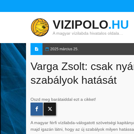
VIZIPOLO
.HU
A magyar vízilabda hivatalos oldala…
2025 március 25.
Varga Zsolt: csak nyár
szabályok hatását
Oszd meg barátaiddal ezt a cikket!
A magyar férfi vízilabda-válogatott szövetségi kapitán
majd igazán látni, hogy az új szabályok milyen hatáss