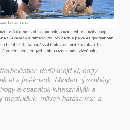
vács Tamás archív
sszetartást a nemzeti csapatnak, a szakember a szövetség
lyben kevesebb a támadó idő, rövidebb a pálya és gyorsabban
sen belül 10-15 támadással több van, mint korábban. Ez
l álló periódusban eggyel több összecsapást vívnának a
tterhelésben derül majd ki, hogy
k el a játékosok. Minden új szabály
, hogy a csapatok kihasználják a
gy megtudjuk, milyen hatása van a