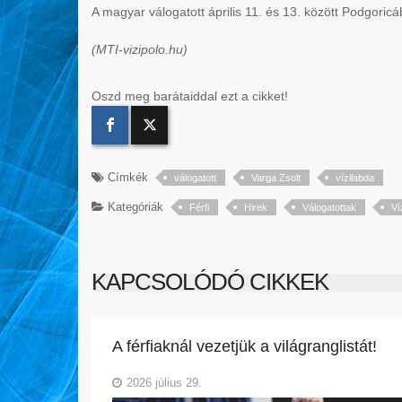
A magyar válogatott április 11. és 13. között Podgoric
(MTI-vizipolo.hu)
Oszd meg barátaiddal ezt a cikket!
Címkék
válogatott
Varga Zsolt
vízilabda
Kategóriák
Férfi
Hirek
Válogatottak
Ví
KAPCSOLÓDÓ CIKKEK
A férfiaknál vezetjük a világranglistát!
2026 július 29.