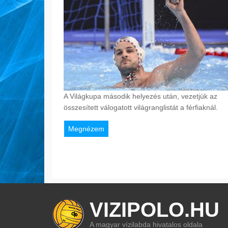
A Világkupa második helyezés után, vezetjük az
összesített válogatott világranglistát a férfiaknál.
Megnézem
VIZIPOLO.HU
A magyar vízilabda hivatalos oldala