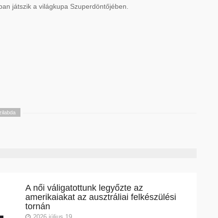
ában játszik a világkupa Szuperdöntőjében.
zilabda
A női váligatottunk legyőzte az
amerikaiakat az ausztráliai felkészülési
tornán
2026 július 19.