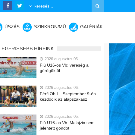
ÚSZÁS
SZINKRON/MŰ
GALÉRIÁK
LEGFRISSEBB HÍREINK
2026 augusztus 06.
Fiú U16-os Vb: vereség a
görögöktől
2026 augusztus 06.
Férfi Ob I – Szeptember 9-én
kezdődik az alapszakasz
2026 augusztus 05.
Fiú U16-os Vb: Malajzia sem
jelentett gondot