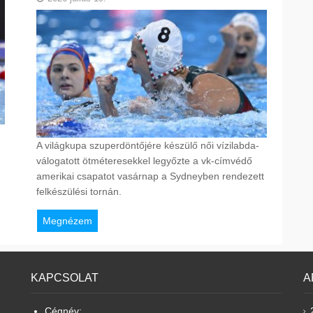
A világkupa szuperdöntőjére készülő női vízilabda-
válogatott ötméteresekkel legyőzte a vk-címvédő
amerikai csapatot vasárnap a Sydneyben rendezett
felkészülési tornán.
Megnézem
KAPCSOLAT
A
Cégnév: .......