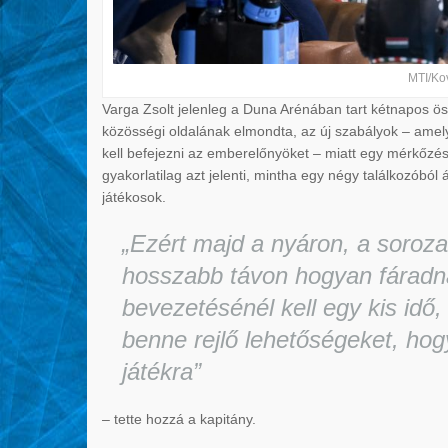
MTI/Ko
Varga Zsolt jelenleg a Duna Arénában tart kétnapos ö
közösségi oldalának elmondta, az új szabályok – ame
kell befejezni az emberelőnyöket – miatt egy mérkőzé
gyakorlatilag azt jelenti, mintha egy négy találkozóbó
játékosok.
„Ezért majd a nyáron, a soroza
hosszabb távon hogyan fáradna
bevezetésénél kell egy kis idő
benne rejlő lehetőségeket, ho
játékra”
– tette hozzá a kapitány.