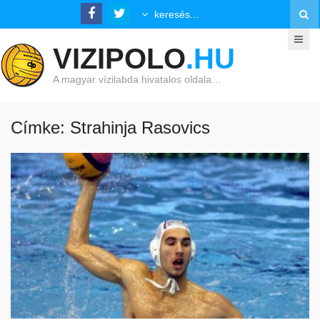
VIZIPOLO
.HU
A magyar vízilabda hivatalos oldala…
Címke: Strahinja Rasovics