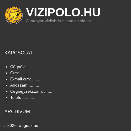
VIZIPOLO.HU
A magyar vízilabda hivatalos oldala
KAPCSOLAT
Cégnév: .......
Cím: ...........
E-mail cím: .......
Adószám: ........
Cégjegyzékszám: .......
Telefon: ........
ARCHÍVUM
2026. augusztus