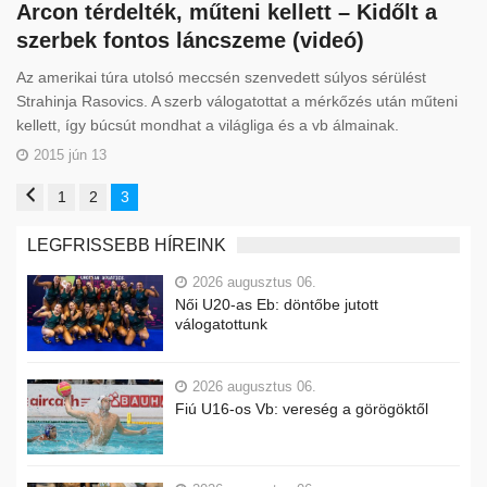
Arcon térdelték, műteni kellett – Kidőlt a
szerbek fontos láncszeme (videó)
Az amerikai túra utolsó meccsén szenvedett súlyos sérülést
Strahinja Rasovics. A szerb válogatottat a mérkőzés után műteni
kellett, így búcsút mondhat a világliga és a vb álmainak.
2015 jún 13
1
2
3
LEGFRISSEBB HÍREINK
2026 augusztus 06.
Női U20-as Eb: döntőbe jutott
válogatottunk
2026 augusztus 06.
Fiú U16-os Vb: vereség a görögöktől