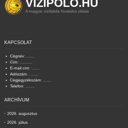
VIZIPOLO.HU
A magyar vízilabda hivatalos oldala
KAPCSOLAT
Cégnév: .......
Cím: ...........
E-mail cím: .......
Adószám: ........
Cégjegyzékszám: .......
Telefon: ........
ARCHÍVUM
2026. augusztus
2026. július