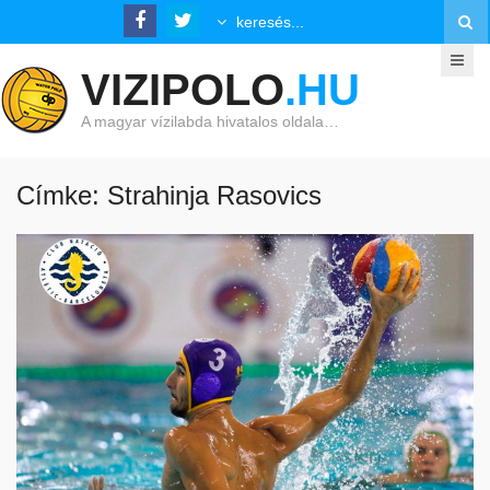
VIZIPOLO
.HU
A magyar vízilabda hivatalos oldala…
Címke: Strahinja Rasovics