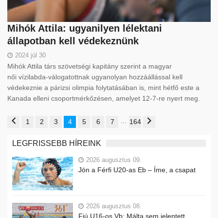
Mihók Attila: ugyanilyen lélektani
állapotban kell védekeznünk
2024 júl 30
Mihók Attila társ szövetségi kapitány szerint a magyar
női vízilabda-válogatottnak ugyanolyan hozzáállással kell
védekeznie a párizsi olimpia folytatásában is, mint hétfő este a
Kanada elleni csoportmérkőzésen, amelyet 12-7-re nyert meg.
…
1
2
3
4
5
6
7
164
LEGFRISSEBB HÍREINK
2026 augusztus 09.
Jön a Férfi U20-as Eb – Íme, a csapat
2026 augusztus 08.
Fiú U16-os Vb: Málta sem jelentett