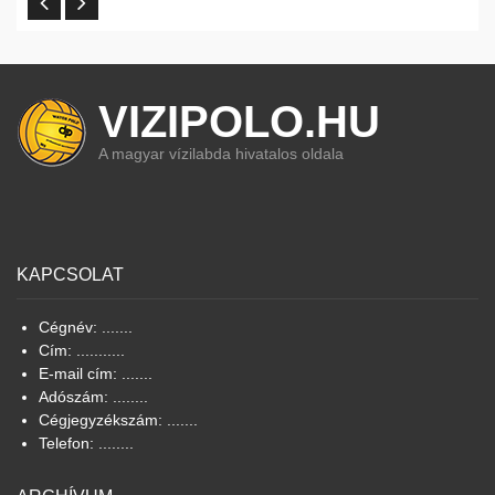
VIZIPOLO.HU
A magyar vízilabda hivatalos oldala
KAPCSOLAT
Cégnév: .......
Cím: ...........
E-mail cím: .......
Adószám: ........
Cégjegyzékszám: .......
Telefon: ........