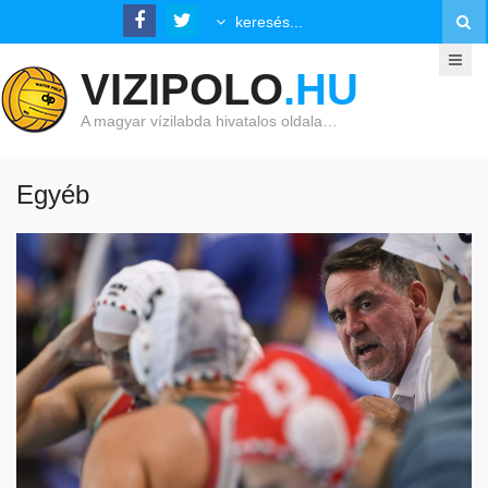
VIZIPOLO
.HU
A magyar vízilabda hivatalos oldala…
Egyéb