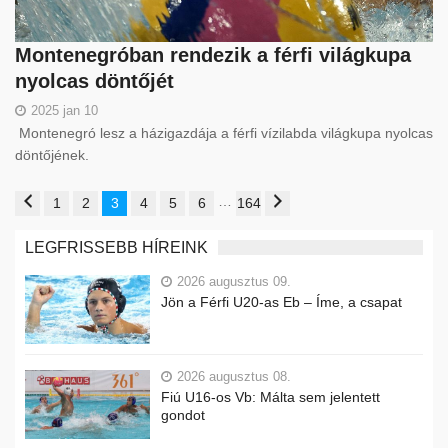
Montenegróban rendezik a férfi világkupa
nyolcas döntőjét
2025 jan 10
Montenegró lesz a házigazdája a férfi vízilabda világkupa nyolcas
döntőjének.
…
1
2
3
4
5
6
164
LEGFRISSEBB HÍREINK
2026 augusztus 09.
Jön a Férfi U20-as Eb – Íme, a csapat
2026 augusztus 08.
Fiú U16-os Vb: Málta sem jelentett
gondot