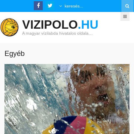
VIZIPOLO
.HU
A magyar vízilabda hivatalos oldala…
Egyéb