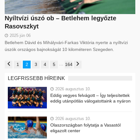
Nyíltvízi úszó ob – Betlehem legyőzte
Rasovszkyt
2025 jún 06
Betlehem Dávid és Mihályvári-Farkas Viktória nyerte a nyíltvízi
úszók országos bajnokságát 10 kilométeren Szegeden.
…
1
2
3
4
5
164
LEGFRISSEBB HÍREINK
2026 augusztus 10.
Eddig vegyes felvágott – Így teljesítettek
eddig utánpótlás válogatottaink a nyáron
2026 augusztus 10.
Olaszországban folytatja a Vasastól
eligazolt center