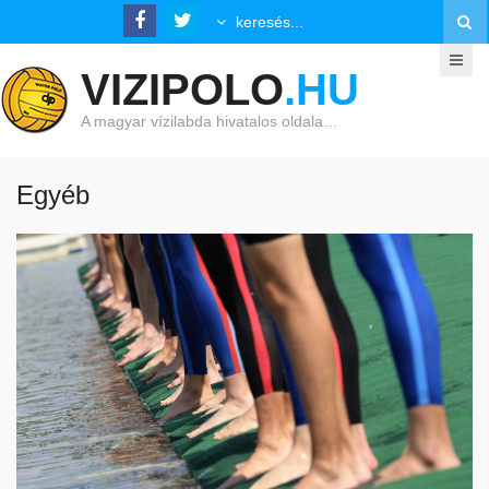
VIZIPOLO
.HU
A magyar vízilabda hivatalos oldala…
Egyéb