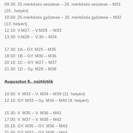
09.30: 25.mérkőzés vesztese – 26. mérkőzés vesztese – M31
(15., helyért)
10.50: 25.mérkőzés győztese – 26. mérkőzés győztese – M32
(13. helyért)
12.10: V.M27. – V.M29. – M33
13.30: V.M28 – V.30 – M34
17.30: 1A – GY. M29 – M35
18.50: 1B – GY. M30 – M36
20.10: 1C – GY. M27 – M37
21.30: 1D – Gy. M28 – M38
Augusztus 6., csütörtök
10.50: V. M33 – V. M34 – M39 (11. helyért)
12.10: GY. M33 – Gy. M34 – M40 (9. helyért)
15.30: V. M35 – V. M36 – M41
17.00: V. M37 – V. M38 – M42
20.15: GY. M35 – GY. M36 – M43
21.45: GY. M37 – GY. M38 – M44