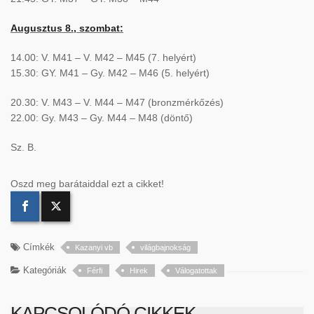
Augusztus 8., szombat:
14.00: V. M41 – V. M42 – M45 (7. helyért)
15.30: GY. M41 – Gy. M42 – M46 (5. helyért)
20.30: V. M43 – V. M44 – M47 (bronzmérkőzés)
22.00: Gy. M43 – Gy. M44 – M48 (döntő)
Sz. B.
Oszd meg barátaiddal ezt a cikket!
Címkék
Kazanyi vb
világbajnokság
Kategóriák
Férfi
Hirek
Válogatottak
KAPCSOLÓDÓ CIKKEK