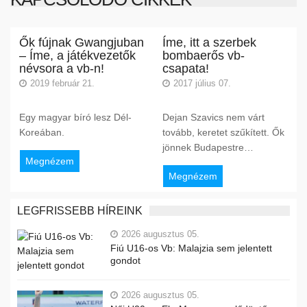
Ők fújnak Gwangjuban
Íme, itt a szerbek
– Íme, a játékvezetők
bombaerős vb-
névsora a vb-n!
csapata!
2019 február 21.
2017 július 07.
Egy magyar bíró lesz Dél-
Dejan Szavics nem várt
Koreában.
tovább, keretet szűkített. Ők
jönnek Budapestre…
Megnézem
Megnézem
LEGFRISSEBB HÍREINK
2026 augusztus 05.
Fiú U16-os Vb: Malajzia sem jelentett
gondot
2026 augusztus 05.