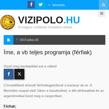
VIZIPOLO
.HU
A magyar vízilabda hivatalos oldala…
2015 július 20.
Íme, a vb teljes programja (férfiak)
Oszd meg barátaiddal ezt a cikket!
Címvédőként érkezik férfiválogatottunk a kazanyi vb-re. A
Benedek-csapat első ízben a kazahokkal, a dél-afrikaiakkal és az
argentínokkal küzd meg a csoportban.
Férfiak: