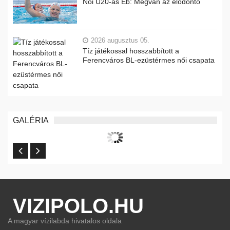
Női U20-as Eb: Megvan az elődöntő
2026 augusztus 05.
Tíz játékossal hosszabbított a
Ferencváros BL-ezüstérmes női csapata
GALÉRIA
VIZIPOLO.HU
A magyar vízilabda hivatalos oldala