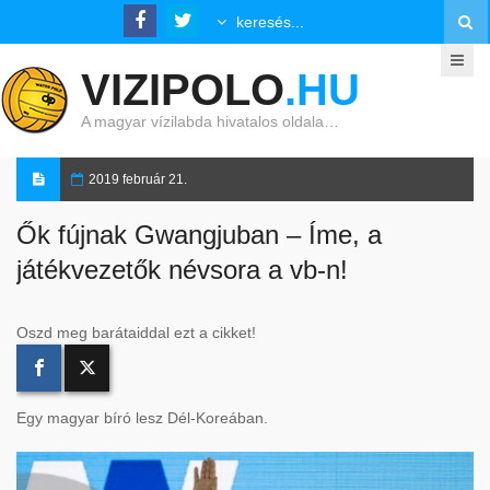
VIZIPOLO
.HU
A magyar vízilabda hivatalos oldala…
2019 február 21.
Ők fújnak Gwangjuban – Íme, a
játékvezetők névsora a vb-n!
Oszd meg barátaiddal ezt a cikket!
Egy magyar bíró lesz Dél-Koreában.