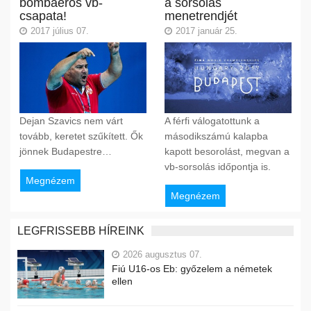
bombaerős vb-
a sorsolás
csapata!
menetrendjét
2017 július 07.
2017 január 25.
Dejan Szavics nem várt
A férfi válogatottunk a
tovább, keretet szűkített. Ők
másodikszámú kalapba
jönnek Budapestre…
kapott besorolást, megvan a
vb-sorsolás időpontja is.
Megnézem
Megnézem
LEGFRISSEBB HÍREINK
2026 augusztus 07.
Fiú U16-os Eb: győzelem a németek
ellen