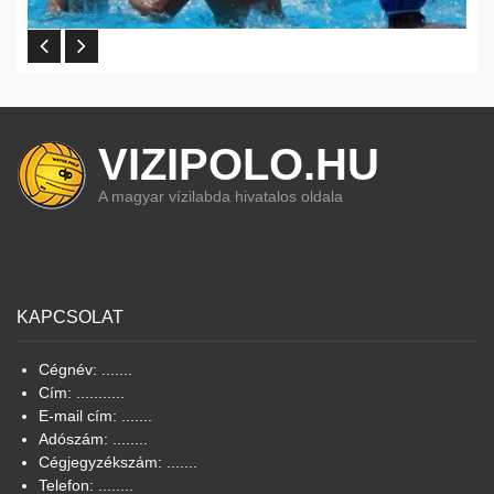
VIZIPOLO.HU
A magyar vízilabda hivatalos oldala
KAPCSOLAT
Cégnév: .......
Cím: ...........
E-mail cím: .......
Adószám: ........
Cégjegyzékszám: .......
Telefon: ........