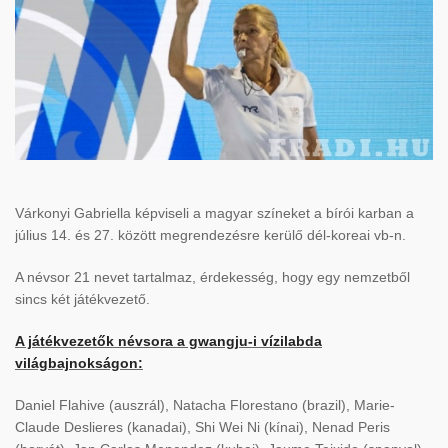
Várkonyi Gabriella képviseli a magyar színeket a bírói karban a
július 14. és 27. között megrendezésre kerülő dél-koreai vb-n.
A névsor 21 nevet tartalmaz, érdekesség, hogy egy nemzetből
sincs két játékvezető.
A játékvezetők névsora a gwangju-i vízilabda
világbajnokságon:
Daniel Flahive (auszrál), Natacha Florestano (brazil), Marie-
Claude Deslieres (kanadai), Shi Wei Ni (kínai), Nenad Peris