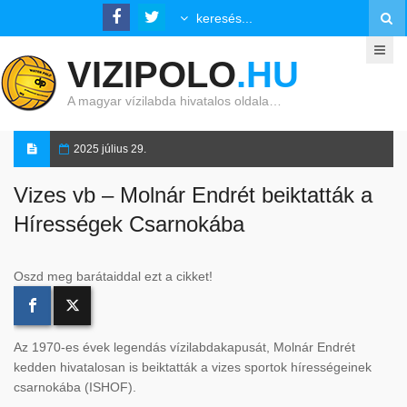
VIZIPOLO
.HU
A magyar vízilabda hivatalos oldala…
2025 július 29.
Vizes vb – Molnár Endrét beiktatták a
Hírességek Csarnokába
Oszd meg barátaiddal ezt a cikket!
Az 1970-es évek legendás vízilabdakapusát, Molnár Endrét
kedden hivatalosan is beiktatták a vizes sportok hírességeinek
csarnokába (ISHOF).