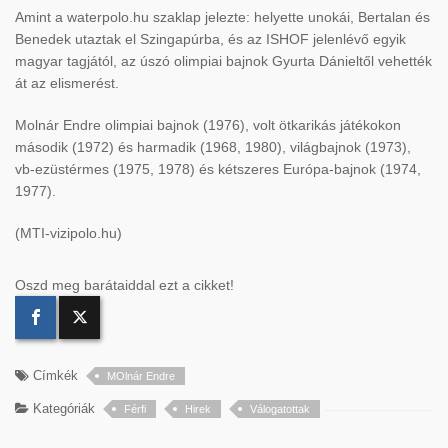
Amint a waterpolo.hu szaklap jelezte: helyette unokái, Bertalan és
Benedek utaztak el Szingapúrba, és az ISHOF jelenlévő egyik
magyar tagjától, az úszó olimpiai bajnok Gyurta Dánieltől vehették
át az elismerést.
Molnár Endre olimpiai bajnok (1976), volt ötkarikás játékokon
második (1972) és harmadik (1968, 1980), világbajnok (1973),
vb-ezüstérmes (1975, 1978) és kétszeres Európa-bajnok (1974,
1977).
(MTI-vizipolo.hu)
Oszd meg barátaiddal ezt a cikket!
Címkék
MOlnár Endre
Kategóriák
Férfi
Hirek
Válogatottak