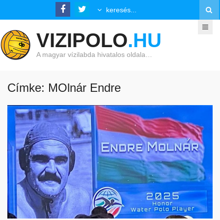
VIZIPOLO
.HU
A magyar vízilabda hivatalos oldala…
Címke: MOlnár Endre