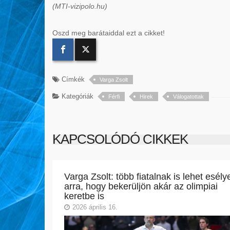
(MTI-vizipolo.hu)
Oszd meg barátaiddal ezt a cikket!
Címkék
Varga Zsolt
Kategóriák
Férfi
Hirek
Válogatottak
KAPCSOLÓDÓ CIKKEK
Varga Zsolt: több fiatalnak is lehet esély
arra, hogy bekerüljön akár az olimpiai
keretbe is
2026 április 16.