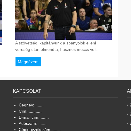
A szövetségi kapitányunk a spanyolok elleni
vereség után elmondta, hasznos meccs volt.
Megnézem
KAPCSOLAT
A
Cégnév: .......
Cím: ...........
E-mail cím: .......
Adószám: ........
Cégjegyzékszám: .......