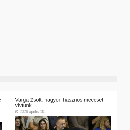
e
Varga Zsolt: nagyon hasznos meccset
vívtunk
2026 április 10.