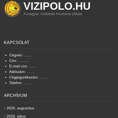
VIZIPOLO.HU
A magyar vízilabda hivatalos oldala
KAPCSOLAT
Cégnév: .......
Cím: ...........
E-mail cím: .......
Adószám: ........
Cégjegyzékszám: .......
Telefon: ........
ARCHÍVUM
2026. augusztus
2026. július