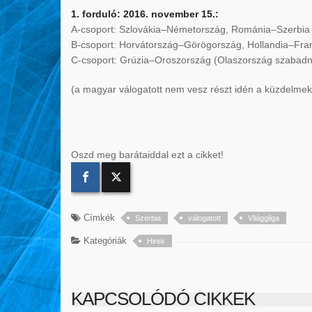
1. forduló: 2016. november 15.:
A-csoport: Szlovákia–Németország, Románia–Szerbia
B-csoport: Horvátország–Görögország, Hollandia–Fra
C-csoport: Grúzia–Oroszország (Olaszország szabad
(a magyar válogatott nem vesz részt idén a küzdelme
Oszd meg barátaiddal ezt a cikket!
Címkék
Szerbia
válogatott
Világgliga
Kategóriák
Hirek
KAPCSOLÓDÓ CIKKEK