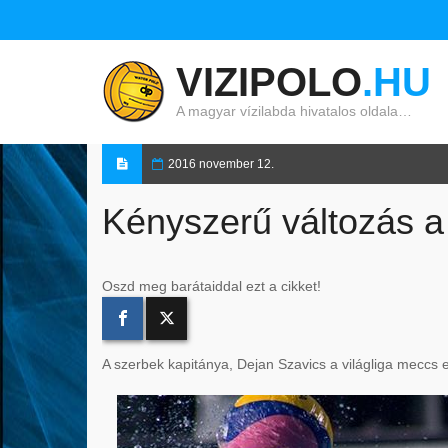
VIZIPOLO
.HU
A magyar vízilabda hivatalos oldala…
2016 november 12.
Kényszerű változás a
Oszd meg barátaiddal ezt a cikket!
A szerbek kapitánya, Dejan Szavics a világliga meccs e