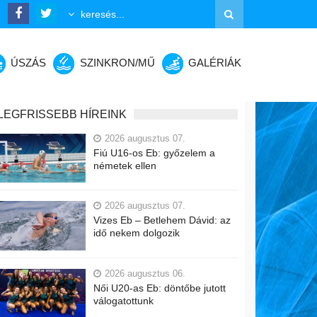
ÚSZÁS
SZINKRON/MŰ
GALÉRIÁK
LEGFRISSEBB HÍREINK
2026 augusztus 07.
Fiú U16-os Eb: győzelem a
németek ellen
2026 augusztus 07.
Vizes Eb – Betlehem Dávid: az
idő nekem dolgozik
2026 augusztus 06.
Női U20-as Eb: döntőbe jutott
válogatottunk