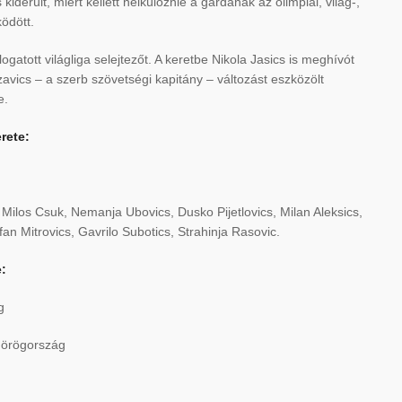
derült, miért kellett nélkülöznie a gárdának az olimpiai, világ-,
ödött.
ogatott világliga selejtezőt. A keretbe Nikola Jasics is meghívót
zavics – a szerb szövetségi kapitány – változást eszközölt
e.
rete:
ilos Csuk, Nemanja Ubovics, Dusko Pijetlovics, Milan Aleksics,
fan Mitrovics, Gavrilo Subotics, Strahinja Rasovic.
e:
g
Görögország