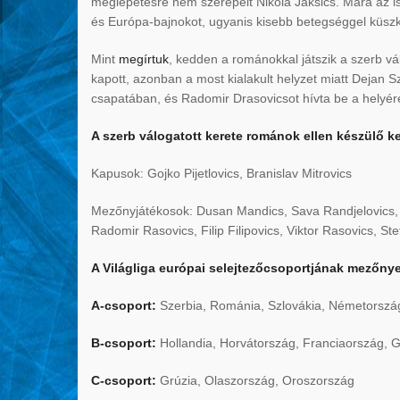
meglepetésre nem szerepelt Nikola Jaksics. Mára az is ki
és Európa-bajnokot, ugyanis kisebb betegséggel küszk
Mint
megírtuk
, kedden a románokkal játszik a szerb vál
kapott, azonban a most kialakult helyzet miatt Dejan S
csapatában, és Radomir Drasovicsot hívta be a helyér
A szerb válogatott kerete románok ellen készülő ke
Kapusok: Gojko Pijetlovics, Branislav Mitrovics
Mezőnyjátékosok: Dusan Mandics, Sava Randjelovics, M
Radomir Rasovics, Filip Filipovics, Viktor Rasovics, Ste
A Világliga európai selejtezőcsoportjának mezőny
A-csoport:
Szerbia, Románia, Szlovákia, Németorszá
B-csoport:
Hollandia, Horvátország, Franciaország, 
C-csoport:
Grúzia, Olaszország, Oroszország