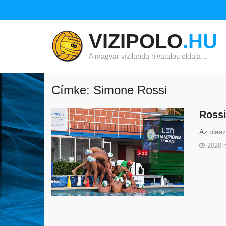
VIZIPOLO
.HU
A magyar vízilabda hivatalos oldala…
Címke: Simone Rossi
Rossi
Az olasz
2020 