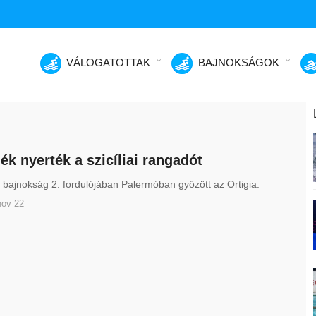
VÁLOGATOTTAK
BAJNOKSÁGOK
ék nyerték a szicíliai rangadót
 bajnokság 2. fordulójában Palermóban győzött az Ortigia.
nov 22