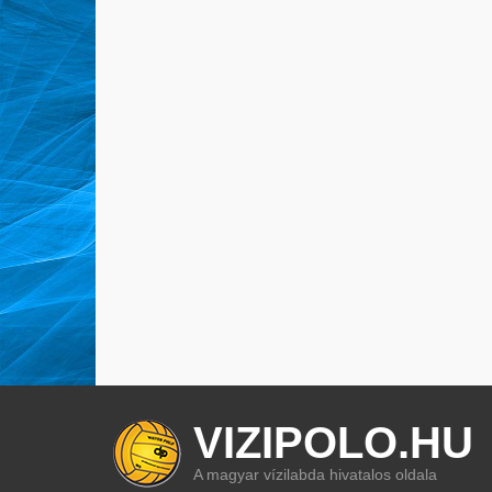
VIZIPOLO.HU
A magyar vízilabda hivatalos oldala