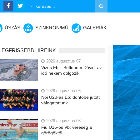
ÚSZÁS
SZINKRON/MŰ
GALÉRIÁK
LEGFRISSEBB HÍREINK
2026 augusztus 07.
Vizes Eb – Betlehem Dávid: az
idő nekem dolgozik
2026 augusztus 06.
Női U20-as Eb: döntőbe jutott
válogatottunk
2026 augusztus 06.
Fiú U16-os Vb: vereség a
görögöktől