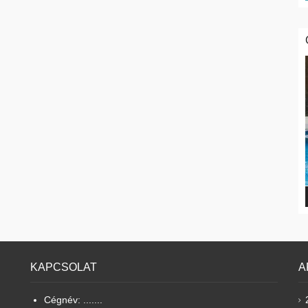
KAPCSOLAT
A
Cégnév: .......