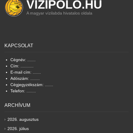
VIZIPOLO.HU
A magyar vízilabda hivatalos oldala
KAPCSOLAT
Cégnév: .......
Cím: ...........
E-mail cím: .......
Adószám: ........
Cégjegyzékszám: .......
Telefon: ........
ARCHÍVUM
2026. augusztus
2026. július