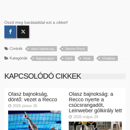
Oszd meg barátaiddal ezt a cikket!
Címkék
olasz bajnokság
Simone Rossi
Kategóriák
Bajnokságok
Férfi
Hirek
Vízilabda
KAPCSOLÓDÓ CIKKEK
Olasz bajnokság,
Olasz bajnokság: a
döntő: vezet a Recco
Recco nyerte a
csúcsrangadót,
2026 június 26.
Leinweber gólkirály lett
2026 május 29.