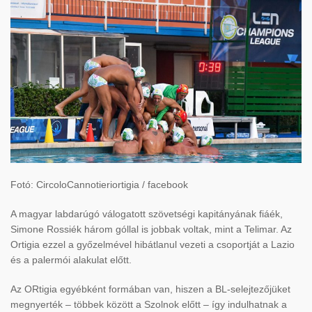
Fotó: CircoloCannotieriortigia / facebook
A magyar labdarúgó válogatott szövetségi kapitányának fiáék,
Simone Rossiék három góllal is jobbak voltak, mint a Telimar. Az
Ortigia ezzel a győzelmével hibátlanul vezeti a csoportját a Lazio
és a palermói alakulat előtt.
Az ORtigia egyébként formában van, hiszen a BL-selejtezőjüket
megnyerték – többek között a Szolnok előtt – így indulhatnak a