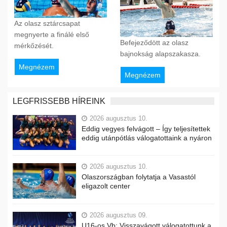
Az olasz sztárcsapat
megnyerte a finálé első
Befejeződött az olasz
mérkőzését.
bajnokság alapszakasza.
Megnézem
Megnézem
LEGFRISSEBB HÍREINK
2026 augusztus 10.
Eddig vegyes felvágott – Így teljesítettek
eddig utánpótlás válogatottaink a nyáron
2026 augusztus 10.
Olaszországban folytatja a Vasastól
eligazolt center
2026 augusztus 09.
U16-os Vb: Visszavágott válogatottunk a