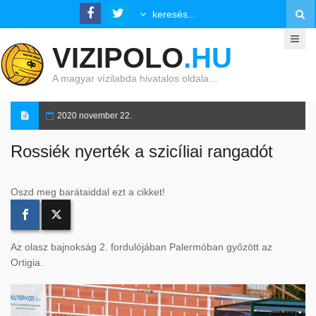
VIZIPOLO
.HU
A magyar vízilabda hivatalos oldala…
2020 november 22.
Rossiék nyerték a szicíliai rangadót
Oszd meg barátaiddal ezt a cikket!
Az olasz bajnokság 2. fordulójában Palermóban győzött az
Ortigia.