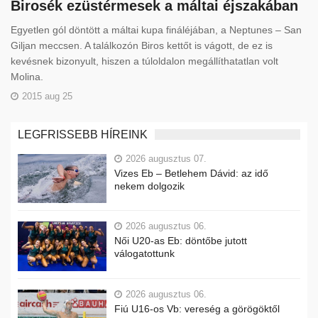
Birosék ezüstérmesek a máltai éjszakában
Egyetlen gól döntött a máltai kupa fináléjában, a Neptunes – San
Giljan meccsen. A találkozón Biros kettőt is vágott, de ez is
kevésnek bizonyult, hiszen a túloldalon megállíthatatlan volt
Molina.
2015 aug 25
LEGFRISSEBB HÍREINK
2026 augusztus 07.
Vizes Eb – Betlehem Dávid: az idő
nekem dolgozik
2026 augusztus 06.
Női U20-as Eb: döntőbe jutott
válogatottunk
2026 augusztus 06.
Fiú U16-os Vb: vereség a görögöktől