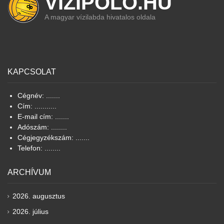
VIZIPOLO.HU
A magyar vízilabda hivatalos oldala
KAPCSOLAT
Cégnév: .......
Cím: ...........
E-mail cím: .......
Adószám: ........
Cégjegyzékszám: .......
Telefon: ........
ARCHÍVUM
2026. augusztus
2026. július