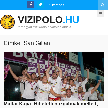
VIZIPOLO
.HU
A magyar vízilabda hivatalos oldala…
Címke: San Giljan
Máltai Kupa: Hihetetlen izgalmak mellett,