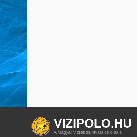
VIZIPOLO.HU
A magyar vízilabda hivatalos oldala