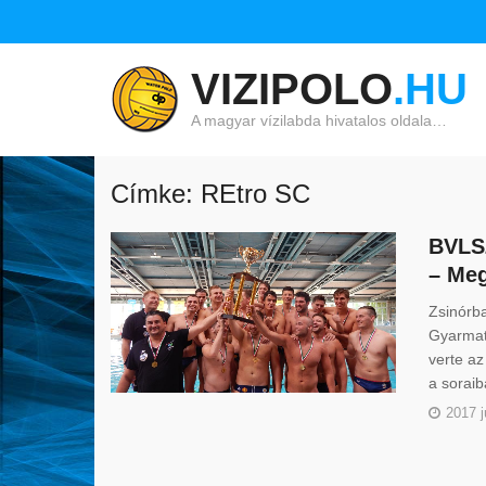
VIZIPOLO
.HU
A magyar vízilabda hivatalos oldala…
Címke: REtro SC
BVLSZ
– Meg
Zsinórb
Gyarmati
verte az
a soraib
2017 j