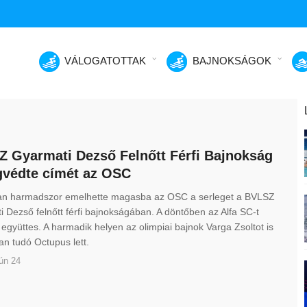
VÁLOGATOTTAK
BAJNOKSÁGOK
 Gyarmati Dezső Felnőtt Férfi Bajnokság
védte címét az OSC
an harmadszor emelhette magasba az OSC a serleget a BVLSZ
 Dezső felnőtt férfi bajnokságában. A döntőben az Alfa SC-t
 együttes. A harmadik helyen az olimpiai bajnok Varga Zsoltot is
an tudó Octupus lett.
ún 24