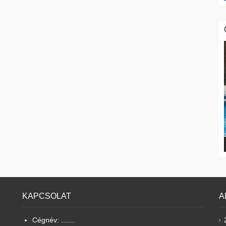
KAPCSOLAT
A
Cégnév: .......