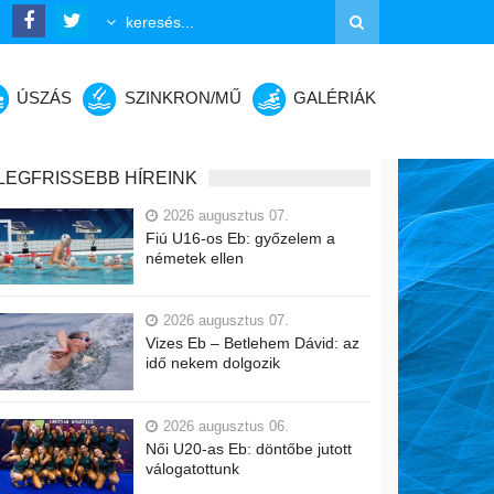
ÚSZÁS
SZINKRON/MŰ
GALÉRIÁK
LEGFRISSEBB HÍREINK
2026 augusztus 07.
Fiú U16-os Eb: győzelem a
németek ellen
2026 augusztus 07.
Vizes Eb – Betlehem Dávid: az
idő nekem dolgozik
2026 augusztus 06.
Női U20-as Eb: döntőbe jutott
válogatottunk