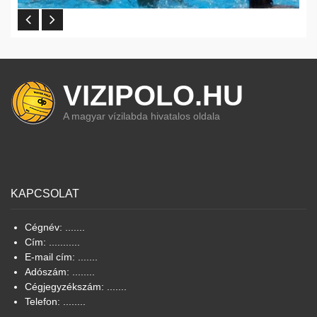
VIZIPOLO.HU
A magyar vízilabda hivatalos oldala
KAPCSOLAT
Cégnév: .......
Cím: ...........
E-mail cím: .......
Adószám: ........
Cégjegyzékszám: .......
Telefon: ........