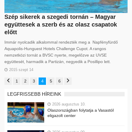
Szép sikerek a szegedi tornán – Magyar
együttesek a szerb és az olasz csapatok
előtt
Immár nyolcadik alkalommal rendezték meg a Napfényfürdő
Aquapolis-Hunguest Hotels Challenge Cupot. A rangos
nemzetközi tornát a BVSC nyerte, megelőzve az UVSE
együttesét, harmadik a Partizán, negyedik a Posillipo lett.
2015 szept 14
1
2
3
4
5
6
LEGFRISSEBB HÍREINK
2026 augusztus 10.
Olaszországban folytatja a Vasastól
eligazolt center