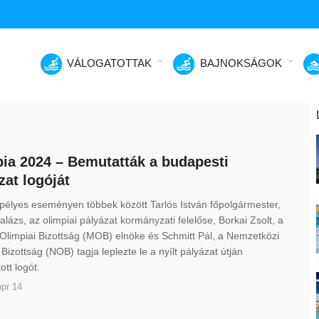
VÁLOGATOTTAK
BAJNOKSÁGOK
ia 2024 – Bemutatták a budapesti
zat logóját
élyes eseményen többek között Tarlós István főpolgármester,
alázs, az olimpiai pályázat kormányzati felelőse, Borkai Zsolt, a
limpiai Bizottság (MOB) elnöke és Schmitt Pál, a Nemzetközi
 Bizottság (NOB) tagja leplezte le a nyílt pályázat útján
ott logót.
pr 14