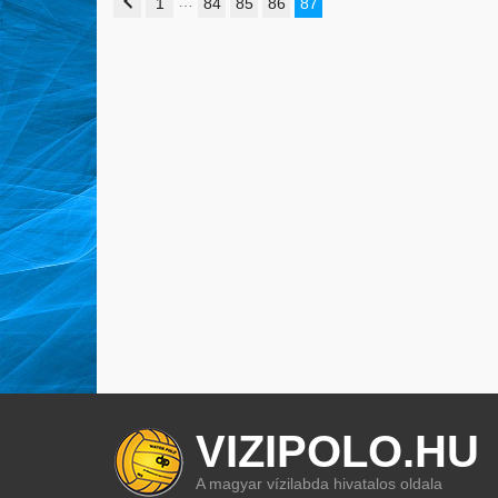
…
1
84
85
86
87
VIZIPOLO.HU
A magyar vízilabda hivatalos oldala