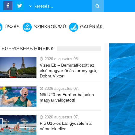
ÚSZÁS
SZINKRON/MŰ
GALÉRIÁK
LEGFRISSEBB HÍREINK
2026 augusztus 08.
Vizes Eb – Bemutatkozott az
első magyar óriás-toronyugró,
Dobra Viktor
2026 augusztus 07.
Női U20-as Európa-bajnok a
magyar válogatott!
2026 augusztus 07.
Fiú U16-os Eb: győzelem a
németek ellen