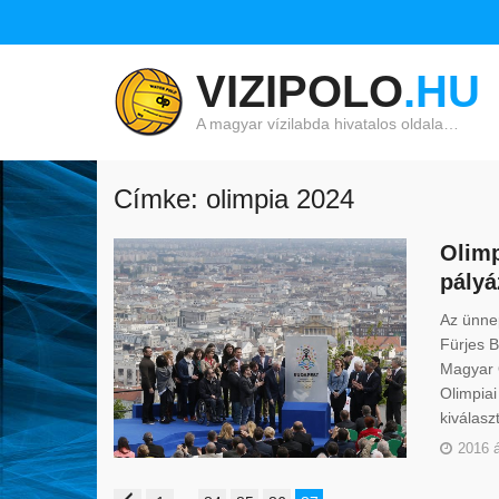
VIZIPOLO
.HU
A magyar vízilabda hivatalos oldala…
Címke: olimpia 2024
Olimp
pályá
Az ünnep
Fürjes B
Magyar O
Olimpiai
kiválaszt
2016 á