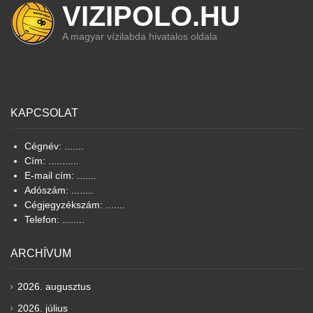
VIZIPOLO.HU
A magyar vízilabda hivatalos oldala
KAPCSOLAT
Cégnév: .......
Cím: ...........
E-mail cím: .......
Adószám: ........
Cégjegyzékszám: .......
Telefon: ........
ARCHÍVUM
2026. augusztus
2026. július