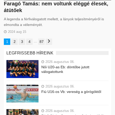
Faragó Tamás: nem voltunk eléggé élesek,
átütőek
A legenda a férfiválogatott mellett, a lányok teljesítményéről is
elmondta a véleményét.
2024 aug 15
…
1
2
3
4
87
LEGFRISSEBB HÍREINK
2026 augusztus 06.
Női U20-as Eb: döntőbe jutott
válogatottunk
2026 augusztus 06.
Fiú U16-os Vb: vereség a görögöktől
2026 augusztus 06.