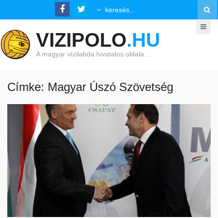
VIZIPOLO
.HU
A magyar vízilabda hivatalos oldala…
Címke: Magyar Úszó Szövetség