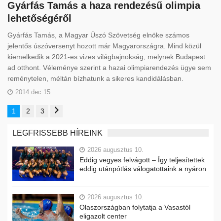
Gyárfás Tamás a haza rendezésű olimpia
lehetőségéről
Gyárfás Tamás, a Magyar Úszó Szövetség elnöke számos
jelentős úszóversenyt hozott már Magyarországra. Mind közül
kiemelkedik a 2021-es vizes világbajnokság, melynek Budapest
ad otthont. Véleménye szerint a hazai olimpiarendezés ügye sem
reménytelen, méltán bízhatunk a sikeres kandidálásban.
2014 dec 15
1
2
3
LEGFRISSEBB HÍREINK
2026 augusztus 10.
Eddig vegyes felvágott – Így teljesítettek
eddig utánpótlás válogatottaink a nyáron
2026 augusztus 10.
Olaszországban folytatja a Vasastól
eligazolt center