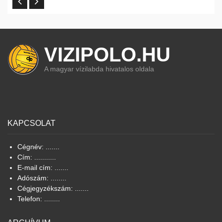
VIZIPOLO.HU
A magyar vízilabda hivatalos oldala
KAPCSOLAT
Cégnév: .......
Cím: ...........
E-mail cím: .......
Adószám: ........
Cégjegyzékszám: .......
Telefon: ........