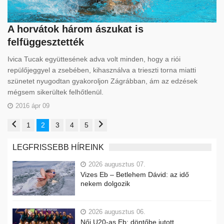
A horvátok három ászukat is
felfüggesztették
Ivica Tucak együttesének adva volt minden, hogy a riói
repülőjeggyel a zsebében, kihasználva a trieszti torna miatti
szünetet nyugodtan gyakoroljon Zágrábban, ám az edzések
mégsem sikerültek felhőtlenül.
2016 ápr 09
1
2
3
4
5
LEGFRISSEBB HÍREINK
2026 augusztus 07.
Vizes Eb – Betlehem Dávid: az idő
nekem dolgozik
2026 augusztus 06.
Női U20-as Eb: döntőbe jutott