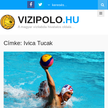
VIZIPOLO
.HU
A magyar vízilabda hivatalos oldala…
Címke: Ivica Tucak