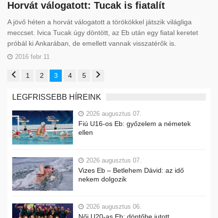
Horvát válogatott: Tucak is fiatalít
A jövő héten a horvát válogatott a törökökkel játszik világliga
meccset. Ivica Tucak úgy döntött, az Eb után egy fiatal keretet
próbál ki Ankarában, de emellett vannak visszatérők is.
2016 febr 11
1
2
3
4
5
LEGFRISSEBB HÍREINK
2026 augusztus 07.
Fiú U16-os Eb: győzelem a németek
ellen
2026 augusztus 07.
Vizes Eb – Betlehem Dávid: az idő
nekem dolgozik
2026 augusztus 06.
Női U20-as Eb: döntőbe jutott