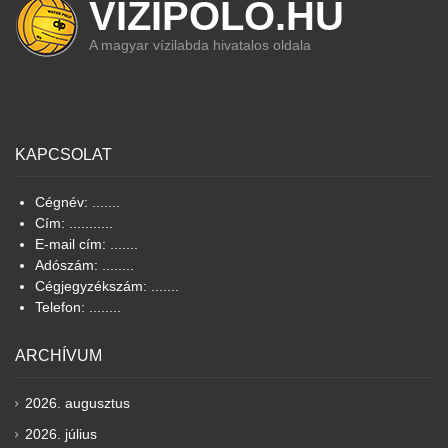
VIZIPOLO.HU
A magyar vízilabda hivatalos oldala
KAPCSOLAT
Cégnév: .......
Cím: ...........
E-mail cím: .......
Adószám: ........
Cégjegyzékszám: .......
Telefon: ........
ARCHÍVUM
2026. augusztus
2026. július