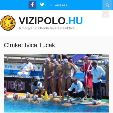
VIZIPOLO
.HU
A magyar vízilabda hivatalos oldala…
Címke: Ivica Tucak