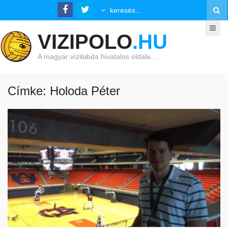
VIZIPOLO
.HU
A magyar vízilabda hivatalos oldala…
Címke: Holoda Péter