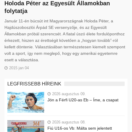
Holoda Péter az Egyesült Államokban
folytatja
Január 11-én búcsút int Magyarországnak Holoda Péter, a
Hajdúszoboszlói Árpád SE versenyzője, és az Egyesült
Államokban próbál szerencsét. A fiatal úszó élete fordulóponthoz
érkezett, hiszen az érettségit követően a „hogyan tovább”-ról
kellett döntenie. Választásában természetesen kiemelt szempont
volt a sport, így nem meglepő, hogy egy amerikai egyetemre
esett a választása.
2015 jan 04
LEGFRISSEBB HÍREINK
2026 augusztus 09.
Jön a Férfi U20-as Eb – Íme, a csapat
2026 augusztus 08.
Fiú U16-os Vb: Málta sem jelentett