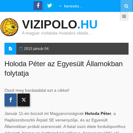
VIZIPOLO
.HU
A magyar vízilabda hivatalos oldala…
2015 január 04.
Holoda Péter az Egyesült Államokban
folytatja
Oszd meg barátaiddal ezt a cikket!
Január 11-én búcsút int Magyarországnak
Holoda Péter
, a
Hajdúszoboszlói Árpád SE versenyzője, és az Egyesült
Államokban próbál szerencsét. A fiatal úszó élete fordulóponthoz