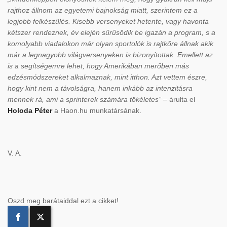
rajthoz állnom az egyetemi bajnokság miatt, szerintem ez a
legjobb felkészülés. Kisebb versenyeket hetente, vagy havonta
kétszer rendeznek, év elején sűrűsödik be igazán a program, s a
komolyabb viadalokon már olyan sportolók is rajtkőre állnak akik
már a legnagyobb világversenyeken is bizonyítottak. Emellett az
is a segítségemre lehet, hogy Amerikában merőben más
edzésmódszereket alkalmaznak, mint itthon. Azt vettem észre,
hogy kint nem a távolságra, hanem inkább az intenzitásra
mennek rá, ami a sprinterek számára tökéletes”
– árulta el
Holoda Péter
a Haon.hu munkatársának.
V. A.
Oszd meg barátaiddal ezt a cikket!