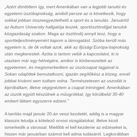
„Azért döntöttem így, mert Amerikában van a legjobb tanulói és
egyetemi úszóbajnokság, amiből persze az is következik, hogy
sokkal jobban összeegyeztethető a sport és a tanulás. Januártól
az Auburn University hallgatója leszek, sportösztöndíjjal tanulok
közgazdaság szakon. Maga az ösztöndíj annyit tesz, hogy a
sportteljesítményemért kapom a támogatást. Szóba került más
egyetem is, de ők voltak azok, akik az ifjúsági Európa-bajnokság
után megkerestek. Azóta is tartom velük a kapcsolatot, ki is
utaztam már egy hétvégére, amikor is körbevezettek az
egyetemen, és megismerkedtem az úszócsapat tagjaival is.
Sokan odajöttek bemutatkozni, igazán segítőkész a közeg, ennél
jobbat kívánni sem tudtam volna. Természetesen az uszodát is
kipróbáltam, illetve végignéztem a csapat tréningjeit. Amerikában
az úszók együtt készülnek a műugrókkal, így körülbelül 30-40
embert láttam egyszerre edzeni.”
A tanítás majd január 20-án veszi kezdetét, addig is a magyar
klasszis letudja a kötelező orvosi vizsgálatokat, illetve kicsit
ismerkedik a várossal. Mielőbb el kell kezdenie az edzéseket is,
hiszen már januárban számot kell adnia tudásáról. Legkorábban