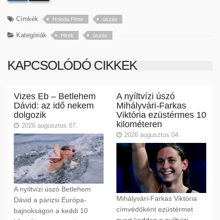
Címkék
Holoda Péter
úszás
Kategóriák
Hirek
úszás
KAPCSOLÓDÓ CIKKEK
Vizes Eb – Betlehem
A nyíltvízi úszó
Dávid: az idő nekem
Mihályvári-Farkas
dolgozik
Viktória ezüstérmes 10
kilométeren
2026 augusztus 07.
2026 augusztus 04.
A nyíltvízi úszó Betlehem
Mihályvári-Farkas Viktória
Dávid a párizsi Európa-
címvédőként ezüstérmet
bajnokságon a keddi 10
nyert kedden a nyíltvízi