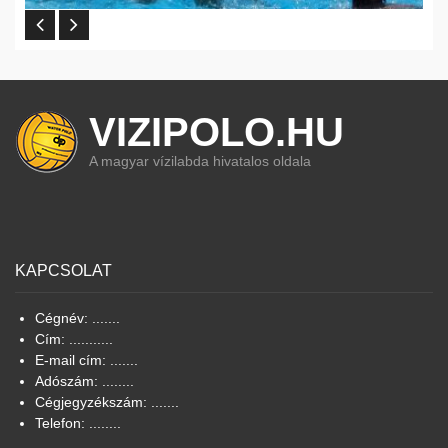
VIZIPOLO.HU
A magyar vízilabda hivatalos oldala
KAPCSOLAT
Cégnév: .......
Cím: ...........
E-mail cím: .......
Adószám: ........
Cégjegyzékszám: .......
Telefon: ........