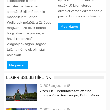
kilométeren szerzett
úszók 10 kilométeres
ezüstérmét követően,
olimpiai versenyszámában a
szerdán 5 kilométeren is
párizsi Európa-bajnokságon.
második lett Florian
Wellbrock mögött; a 22 éves
Megnézem
magyar úszó bízik benne,
hogy akár már jövőre, a
hazai rendezésű
világbajnokságon „fogást
talál” a németek olimpiai
bajnokán.
Megnézem
LEGFRISSEBB HÍREINK
2026 augusztus 08.
Vizes Eb – Bemutatkozott az első
magyar óriás-toronyugró, Dobra Viktor
2026 augusztus 07.