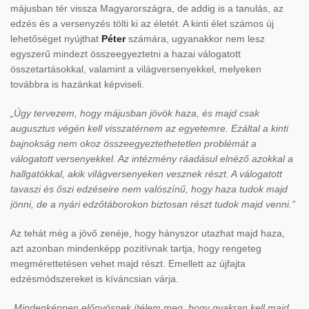
májusban tér vissza Magyarországra, de addig is a tanulás, az
edzés és a versenyzés tölti ki az életét. A kinti élet számos új
lehetőséget nyújthat
Péter
számára, ugyanakkor nem lesz
egyszerű mindezt összeegyeztetni a hazai válogatott
összetartásokkal, valamint a világversenyekkel, melyeken
továbbra is hazánkat képviseli.
„Úgy tervezem, hogy májusban jövök haza, és majd csak
augusztus végén kell visszatérnem az egyetemre. Ezáltal a kinti
bajnokság nem okoz összeegyeztethetetlen problémát a
válogatott versenyekkel. Az intézmény ráadásul elnéző azokkal a
hallgatókkal, akik világversenyeken vesznek részt. A válogatott
tavaszi és őszi edzéseire nem valószínű, hogy haza tudok majd
jönni, de a nyári edzőtáborokon biztosan részt tudok majd venni.”
Az tehát még a jövő zenéje, hogy hányszor utazhat majd haza,
azt azonban mindenképp pozitívnak tartja, hogy rengeteg
megmérettetésen vehet majd részt. Emellett az újfajta
edzésmódszereket is kíváncsian várja.
„Mindenképpen előnyösnek ítélem meg, hogy gyakran kell majd