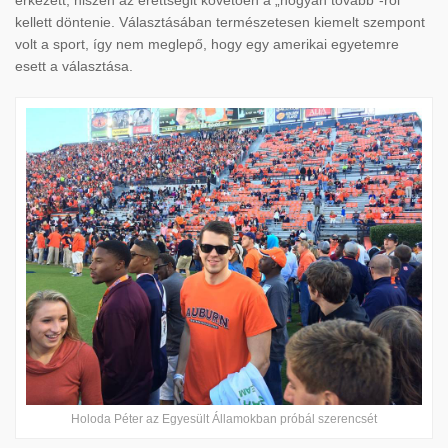
érkezett, hiszen az érettségit követően a „hogyan tovább”-ról
kellett döntenie. Választásában természetesen kiemelt szempont
volt a sport, így nem meglepő, hogy egy amerikai egyetemre
esett a választása.
Holoda Péter az Egyesült Államokban próbál szerencsét