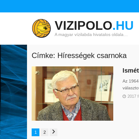
VIZIPOLO
.HU
A magyar vízilabda hivatalos oldala…
Címke: Hírességek csarnoka
Ismét
Az 1964-
választo
2017 f
1
2