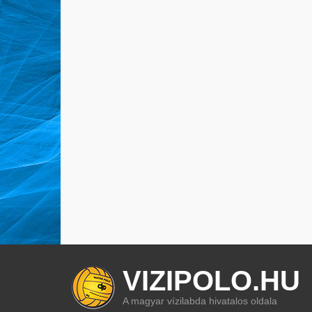
VIZIPOLO.HU
A magyar vízilabda hivatalos oldala