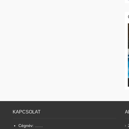
KAPCSOLAT
A
Cégnév: .......