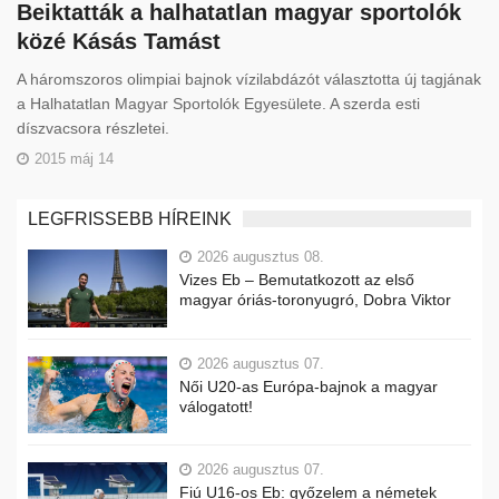
Beiktatták a halhatatlan magyar sportolók
közé Kásás Tamást
A háromszoros olimpiai bajnok vízilabdázót választotta új tagjának
a Halhatatlan Magyar Sportolók Egyesülete. A szerda esti
díszvacsora részletei.
2015 máj 14
LEGFRISSEBB HÍREINK
2026 augusztus 08.
Vizes Eb – Bemutatkozott az első
magyar óriás-toronyugró, Dobra Viktor
2026 augusztus 07.
Női U20-as Európa-bajnok a magyar
válogatott!
2026 augusztus 07.
Fiú U16-os Eb: győzelem a németek