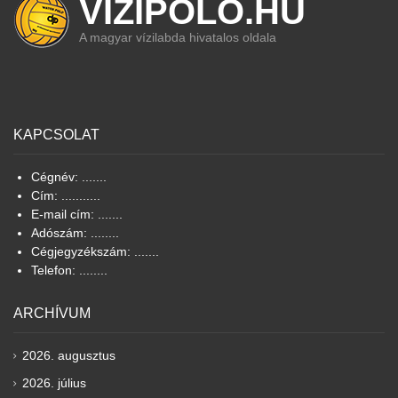
VIZIPOLO.HU
A magyar vízilabda hivatalos oldala
KAPCSOLAT
Cégnév: .......
Cím: ...........
E-mail cím: .......
Adószám: ........
Cégjegyzékszám: .......
Telefon: ........
ARCHÍVUM
2026. augusztus
2026. július