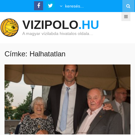
VIZIPOLO
.HU
A magyar vízilabda hivatalos oldala…
Címke: Halhatatlan