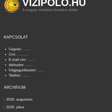
VIZIPOLO.HU
A magyar vízilabda hivatalos oldala
KAPCSOLAT
Cégnév: .......
Cím: ...........
E-mail cím: .......
Adószám: ........
Cégjegyzékszám: .......
Telefon: ........
ARCHÍVUM
2026. augusztus
2026. július