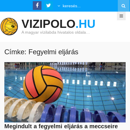
VIZIPOLO
.HU
A magyar vízilabda hivatalos oldala…
Címke: Fegyelmi eljárás
Megindult a fegyelmi eljárás a meccseire