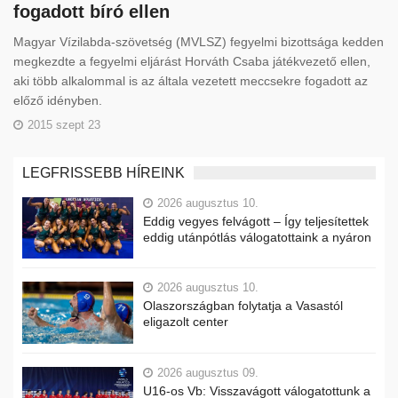
fogadott bíró ellen
Magyar Vízilabda-szövetség (MVLSZ) fegyelmi bizottsága kedden
megkezdte a fegyelmi eljárást Horváth Csaba játékvezető ellen,
aki több alkalommal is az általa vezetett meccsekre fogadott az
előző idényben.
2015 szept 23
LEGFRISSEBB HÍREINK
2026 augusztus 10.
Eddig vegyes felvágott – Így teljesítettek
eddig utánpótlás válogatottaink a nyáron
2026 augusztus 10.
Olaszországban folytatja a Vasastól
eligazolt center
2026 augusztus 09.
U16-os Vb: Visszavágott válogatottunk a