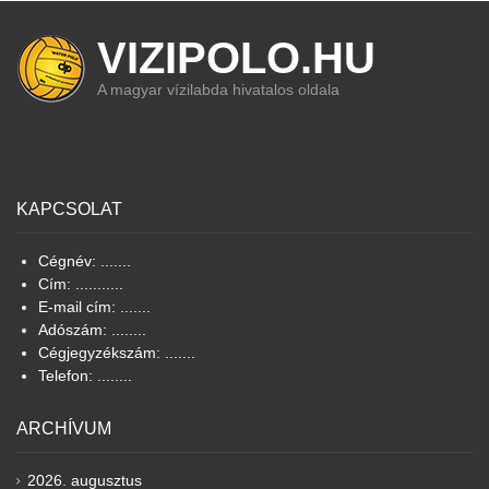
VIZIPOLO.HU
A magyar vízilabda hivatalos oldala
KAPCSOLAT
Cégnév: .......
Cím: ...........
E-mail cím: .......
Adószám: ........
Cégjegyzékszám: .......
Telefon: ........
ARCHÍVUM
2026. augusztus