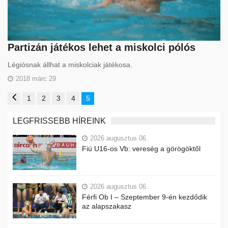
Partizán játékos lehet a miskolci pólós
Légiósnak állhat a miskolciak játékosa.
2018 márc 29
1
2
3
4
5
LEGFRISSEBB HÍREINK
2026 augusztus 06.
Fiú U16-os Vb: vereség a görögöktől
2026 augusztus 06.
Férfi Ob I – Szeptember 9-én kezdődik
az alapszakasz