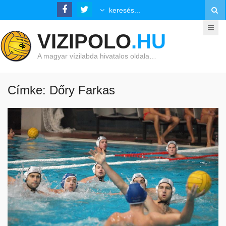
VIZIPOLO
.HU
A magyar vízilabda hivatalos oldala…
Címke: Dőry Farkas