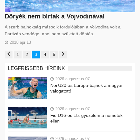
Dőryék nem bírtak a Vojvodinával
A szerb bajnokság második fordulójában a Vojvodina volt a
Partizán vendége, ahol nem született döntés.
2018 ápr 13
1
2
3
4
5
LEGFRISSEBB HÍREINK
2026 augusztus 07.
Női U20-as Európa-bajnok a magyar
válogatott!
2026 augusztus 07.
Fiú U16-os Eb: győzelem a németek
ellen
2026 augusztus 07.