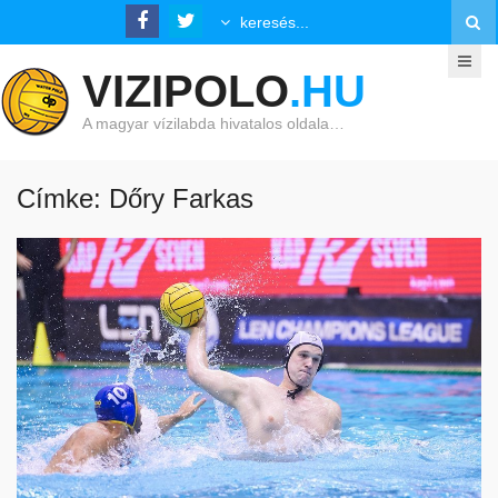
VIZIPOLO
.HU
A magyar vízilabda hivatalos oldala…
Címke: Dőry Farkas