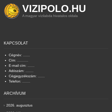
VIZIPOLO.HU
A magyar vízilabda hivatalos oldala
KAPCSOLAT
Cégnév: .......
Cím: ...........
E-mail cím: .......
Adószám: ........
Cégjegyzékszám: .......
Telefon: ........
ARCHÍVUM
2026. augusztus