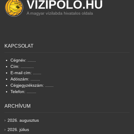
VIZIPOLO.HU
A magyar vízilabda hivatalos oldala
KAPCSOLAT
Cégnév: .......
Cím: ...........
E-mail cím: .......
Adószám: ........
Cégjegyzékszám: .......
Telefon: ........
ARCHÍVUM
2026. augusztus
2026. július