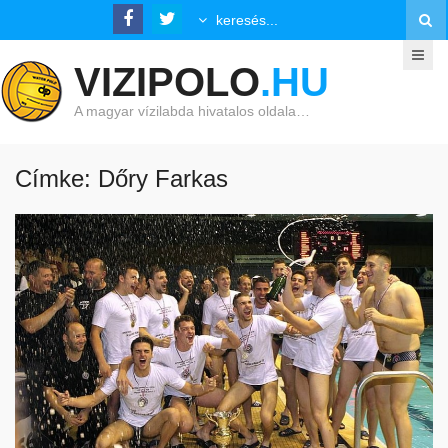
VIZIPOLO
.HU
A magyar vízilabda hivatalos oldala…
Címke: Dőry Farkas