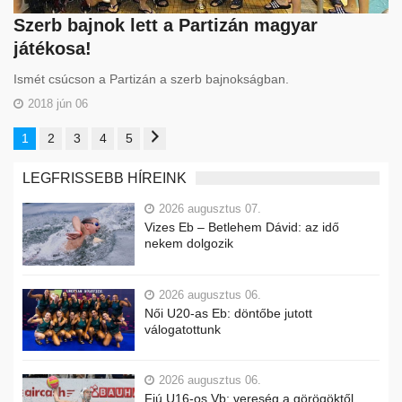
Szerb bajnok lett a Partizán magyar
játékosa!
Ismét csúcson a Partizán a szerb bajnokságban.
2018 jún 06
1
2
3
4
5
LEGFRISSEBB HÍREINK
2026 augusztus 07.
Vizes Eb – Betlehem Dávid: az idő
nekem dolgozik
2026 augusztus 06.
Női U20-as Eb: döntőbe jutott
válogatottunk
2026 augusztus 06.
Fiú U16-os Vb: vereség a görögöktől