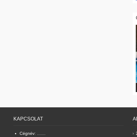
KAPCSOLAT
A
Cégnév: .......