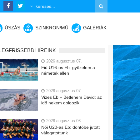
ÚSZÁS
SZINKRON/MŰ
GALÉRIÁK
LEGFRISSEBB HÍREINK
2026 augusztus 07.
Fiú U16-os Eb: győzelem a
németek ellen
2026 augusztus 07.
Vizes Eb – Betlehem Dávid: az
idő nekem dolgozik
2026 augusztus 06.
Női U20-as Eb: döntőbe jutott
válogatottunk