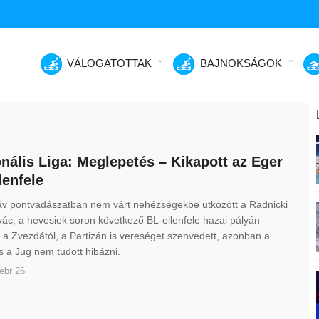
VÁLOGATOTTAK
BAJNOKSÁGOK
nális Liga: Meglepetés – Kikapott az Eger
lenfele
láv pontvadászatban nem várt nehézségekbe ütközött a Radnicki
ác, a hevesiek soron következő BL-ellenfele hazai pályán
i a Zvezdától, a Partizán is vereséget szenvedett, azonban a
s a Jug nem tudott hibázni.
ebr 26