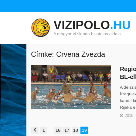
VIZIPOLO
.HU
A magyar vízilabda hivatalos oldala…
Címke: Crvena Zvezda
Regio
BL-el
A délsz
Kragujev
kapott k
Rijeka é
2015 f
…
1
16
17
18
19