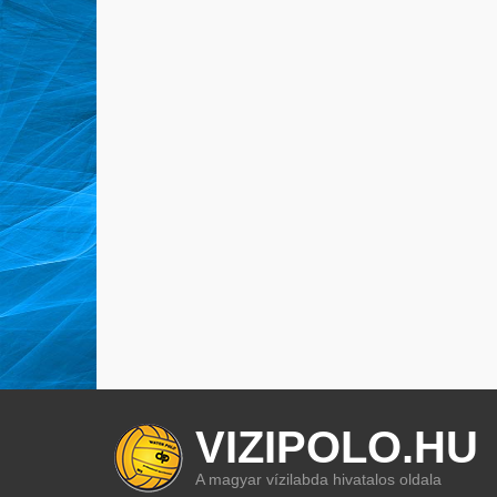
VIZIPOLO.HU
A magyar vízilabda hivatalos oldala