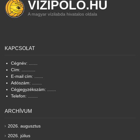
VIZIPOLO.HU
A magyar vízilabda hivatalos oldala
KAPCSOLAT
Cégnév: .......
Cím: ...........
E-mail cím: .......
Adószám: ........
Cégjegyzékszám: .......
Telefon: ........
ARCHÍVUM
2026. augusztus
2026. július