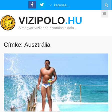
VIZIPOLO
.HU
A magyar vízilabda hivatalos oldala…
Címke: Ausztrália