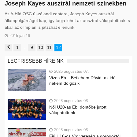
Joseph Kayes ausztrál nemzeti színekben
Az A-Híd OSC új-zélandi centere, Joseph Kayes ausztrál
állampolgárságot kap, így tagja lehet az ausztrál válogatottnak, s
akár az olimpián is játszhat ellenünk.
2015 jan 16
…
1
9
10
11
12
LEGFRISSEBB HÍREINK
2026 augusztus 07.
Vizes Eb – Betlehem Dávid: az idő
nekem dolgozik
2026 augusztus 06.
Női U20-as Eb: döntőbe jutott
válogatottunk
2026 augusztus 06.
Fiú U16-os Vb: vereség a görögöktől