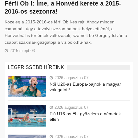
Férfi Ob I: Íme, a Honvéd kerete a 2015-
2016-os szezonra!
Közeleg a 2015-2016-os férfi Ob I-es rajt. Ahogy minden
csapatnál, úgy a tavalyi szezon hatodik helyezettjénél, a
Honvédnál is történtek változások, számolt be Gergely István a
csapat szakmai-igazgatója a vizipolo.hu-nak.
2015 szept 03
LEGFRISSEBB HÍREINK
2026 augusztus 07.
Női U20-as Európa-bajnok a magyar
válogatott!
2026 augusztus 07.
Fiú U16-os Eb: győzelem a németek
ellen
2026 augusztus 07.