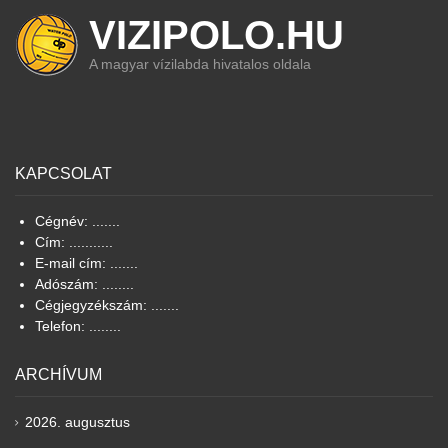
VIZIPOLO.HU
A magyar vízilabda hivatalos oldala
KAPCSOLAT
Cégnév: .......
Cím: ...........
E-mail cím: .......
Adószám: ........
Cégjegyzékszám: .......
Telefon: ........
ARCHÍVUM
2026. augusztus