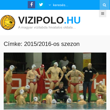
VIZIPOLO
.HU
A magyar vízilabda hivatalos oldala…
Címke: 2015/2016-os szezon