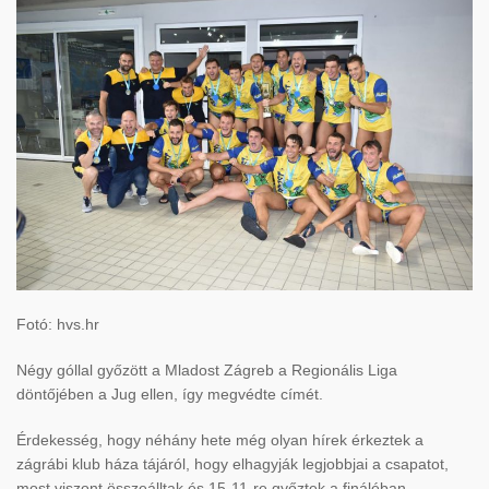
Fotó: hvs.hr
Négy góllal győzött a Mladost Zágreb a Regionális Liga
döntőjében a Jug ellen, így megvédte címét.
Érdekesség, hogy néhány hete még olyan hírek érkeztek a
zágrábi klub háza tájáról, hogy elhagyják legjobbjai a csapatot,
most viszont összeálltak és 15-11-re győztek a fináléban.