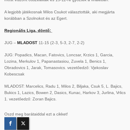
A legjobb játékosnak Milos Csukot választották, aki megjárta
korábban a Szolnokot és az Egert.
Regionális Liga, döntő:
JUG –
MLADOST
11-15 (2-3, 5-3, 2-7, 2-2)
JUG: Popadics, Macan, Fatovics, Loncsar, Krzics 1, Garcia,
Lozina, Merkulov 1, Papanastasiou, Zuvela 1, Benics 1,
Obradovics 1, Jarak, Tomasovics. vezetőedző: Vjekoslav
Kobescsak
MLADOST: Marcelics, Radu 1, Milos 2, Biljaka, Csuk 5, L. Bajics,
Bukics 1, Lazics, Bowen 2, Dasics, Kunac, Harkov 3, Jurlina, Vrlics
1. vezetőedző: Zoran Bajics.
Oszd meg barátaiddal ezt a cikket!