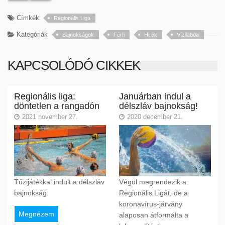
Címkék
Regionális Liga
Kategóriák
Bajnokságok
Férfi
Hirek
Vízilabda
KAPCSOLÓDÓ CIKKEK
Regionális liga:
Januárban indul a
döntetlen a rangadón
délszláv bajnokság!
2021 november 27.
2020 december 21.
Tűzijátékkal indult a délszláv
Végül megrendezik a
bajnokság.
Regionális Ligát, de a
koronavírus-járvány
Megnézem
alaposan átformálta a