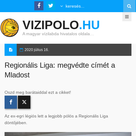
VIZIPOLO
.HU
A magyar vízilabda hivatalos oldala…
2020 július 16.
Regionális Liga: megvédte címét a
Mladost
Oszd meg barátaiddal ezt a cikket!
Az ex-egri légiós lett a legjobb pólós a Regionális Liga
döntőjében.