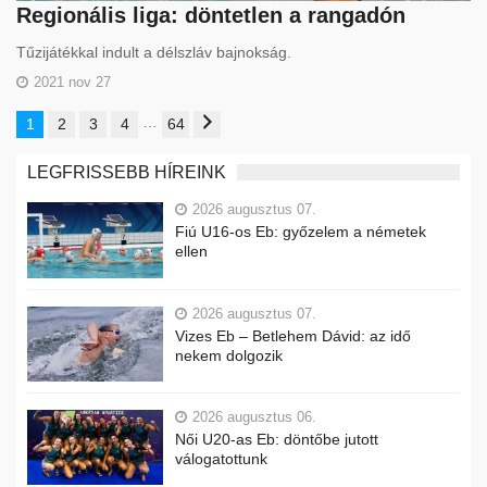
Regionális liga: döntetlen a rangadón
Tűzijátékkal indult a délszláv bajnokság.
2021 nov 27
…
1
2
3
4
64
LEGFRISSEBB HÍREINK
2026 augusztus 07.
Fiú U16-os Eb: győzelem a németek
ellen
2026 augusztus 07.
Vizes Eb – Betlehem Dávid: az idő
nekem dolgozik
2026 augusztus 06.
Női U20-as Eb: döntőbe jutott
válogatottunk