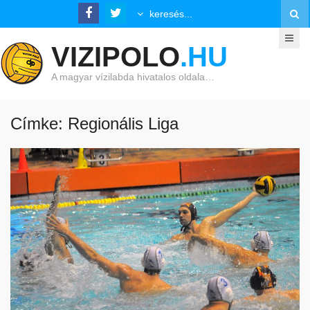
VIZIPOLO
.HU
A magyar vízilabda hivatalos oldala…
Címke: Regionális Liga