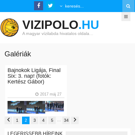
VIZIPOLO
.HU
A magyar vízilabda hivatalos oldala…
Galériák
Bajnokok Ligája, Final
Six: 3. nap! (fotók:
Kertész Gábor)
2017 máj 27
…
1
2
3
4
5
34
LEGFRISSEBB HÍREINK