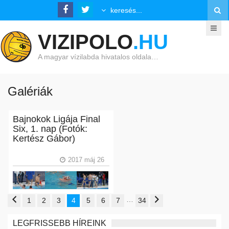
VIZIPOLO
.HU
A magyar vízilabda hivatalos oldala…
Galériák
Bajnokok Ligája Final
Six, 1. nap (Fotók:
Kertész Gábor)
2017 máj 26
…
1
2
3
4
5
6
7
34
LEGFRISSEBB HÍREINK