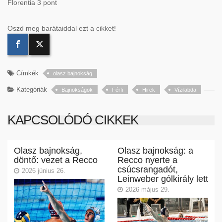
Florentia 3 pont
Oszd meg barátaiddal ezt a cikket!
Címkék
olasz bajnokság
Kategóriák
Bajnokságok
Férfi
Hirek
Vízilabda
KAPCSOLÓDÓ CIKKEK
Olasz bajnokság,
Olasz bajnokság: a
döntő: vezet a Recco
Recco nyerte a
csúcsrangadót,
2026 június 26.
Leinweber gólkirály lett
2026 május 29.