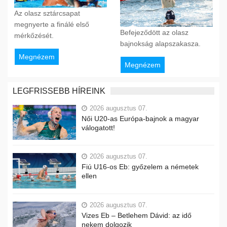
Az olasz sztárcsapat
megnyerte a finálé első
Befejeződött az olasz
mérkőzését.
bajnokság alapszakasza.
Megnézem
Megnézem
LEGFRISSEBB HÍREINK
2026 augusztus 07.
Női U20-as Európa-bajnok a magyar
válogatott!
2026 augusztus 07.
Fiú U16-os Eb: győzelem a németek
ellen
2026 augusztus 07.
Vizes Eb – Betlehem Dávid: az idő
nekem dolgozik