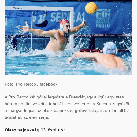
Fotó: Pro Recco / facebook
A Pro Recco két góllal legyőzte a Bresciát, így a ligúr együttes
három ponttal vezeti a tabellát. Leinweber és a Savona is győzött,
a magyar légiós az olasz bajnokság góllövőlistáján az élen áll 57
találattal. az élen zárja.
Olasz bajnokság 13. forduló: