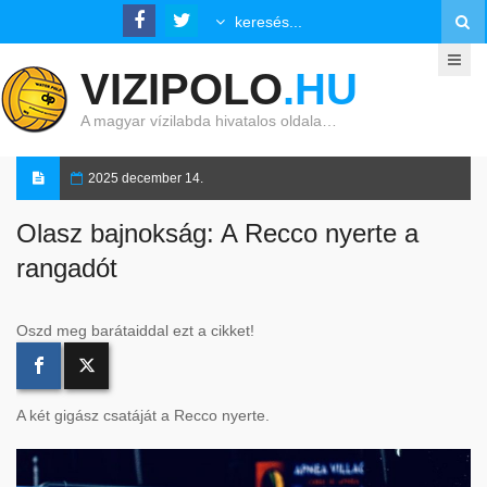
VIZIPOLO
.HU
A magyar vízilabda hivatalos oldala…
2025 december 14.
Olasz bajnokság: A Recco nyerte a
rangadót
Oszd meg barátaiddal ezt a cikket!
A két gigász csatáját a Recco nyerte.