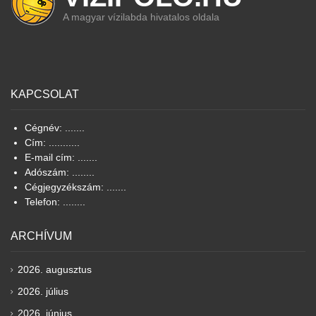
A magyar vízilabda hivatalos oldala
KAPCSOLAT
Cégnév: .......
Cím: ...........
E-mail cím: .......
Adószám: ........
Cégjegyzékszám: .......
Telefon: ........
ARCHÍVUM
2026. augusztus
2026. július
2026. június