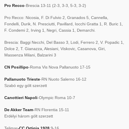
Pro Recco
-Brescia 13-11 (2-3, 3-3, 5-3, 3-2)
Pro Recco: Nicosia, F. Di Fulvio 2, Granados 5, Cannella,
Fondelli, Durik, N. Presciutti, Pavillard, Iocchi Gratta 1, R. Buric 1,
F. Condemi 2, Irving 1, Negri, Cassia 1, Demarchi.
Brescia: Baggi Necchi, Del Basso 3, Lodi, Ferrero 2, V. Popadic 1,
Dolce 2, T. Gianazza, Alesiani, Viskovic, Casanova, Giri,
Massenza Milani, Balzarini 3
CN Posillipo
-Roma Vis Nova Pallanuoto 17-15
Pallanuoto Trieste
-RN Nuoto Salerno 16-12
Szabó egy gólt szerzett
Canottieri Napoli
-Olympic Roma 10-7
De Akker Team
-RN Florentia 15-11
Erdélyi három gólt szerzett
Telimar
-CC Ortigia 1928
9-16