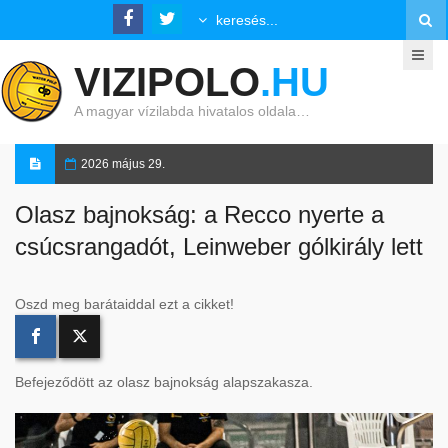
VIZIPOLO
.HU
A magyar vízilabda hivatalos oldala…
2026 május 29.
Olasz bajnokság: a Recco nyerte a
csúcsrangadót, Leinweber gólkirály lett
Oszd meg barátaiddal ezt a cikket!
Befejeződött az olasz bajnokság alapszakasza.