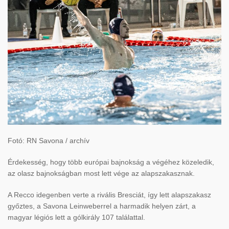
Fotó: RN Savona / archív
Érdekesség, hogy több európai bajnokság a végéhez közeledik,
az olasz bajnokságban most lett vége az alapszakasznak.
A Recco idegenben verte a rivális Bresciát, így lett alapszakasz
győztes, a Savona Leinweberrel a harmadik helyen zárt, a
magyar légiós lett a gólkirály 107 találattal.