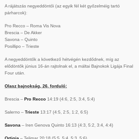
A rájátszás negyeddöntői (az egyik fél két győzelméig tartó
párharcok):
Pro Recco – Roma Vis Nova
Brescia – De Akker
Savona – Quinto
Posillipo – Trieste
A negyeddöntők a következő hétvégén kezdődnek, míg az
elődöntők június 16-án rajtolnak el, a máltai Bajnokok Ligája Final
Four után.
Olasz bajnokság, 26. forduló:
Brescia –
Pro Recco
14:19 (4:6, 2:5, 3:4, 5:4)
Salerno –
Trieste
13:17 (4:5, 2:5, 1:2, 6:5)
Savona
– Iren Genova Quinto 16:13 (4:3, 5:2, 3:4, 4:4)
Ortigia
– Telimar 20:18 (5:5, 5:4, 5:3, 5:6)