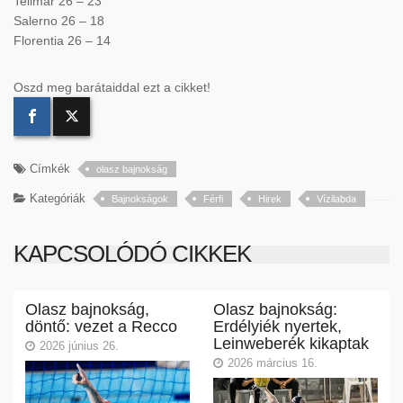
Telimar 26 – 23
Salerno 26 – 18
Florentia 26 – 14
Oszd meg barátaiddal ezt a cikket!
Címkék
olasz bajnokság
Kategóriák
Bajnokságok
Férfi
Hirek
Vízilabda
KAPCSOLÓDÓ CIKKEK
Olasz bajnokság,
Olasz bajnokság:
döntő: vezet a Recco
Erdélyiék nyertek,
Leinweberék kikaptak
2026 június 26.
2026 március 16.