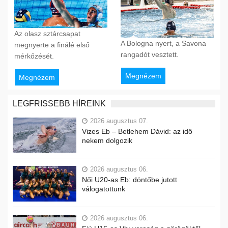
Az olasz sztárcsapat
A Bologna nyert, a Savona
megnyerte a finálé első
rangadót vesztett.
mérkőzését.
Megnézem
Megnézem
LEGFRISSEBB HÍREINK
2026 augusztus 07.
Vizes Eb – Betlehem Dávid: az idő
nekem dolgozik
2026 augusztus 06.
Női U20-as Eb: döntőbe jutott
válogatottunk
2026 augusztus 06.