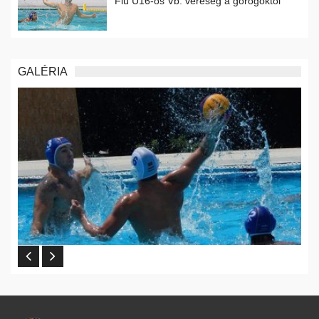
Fiú U16-os Vb: vereség a görögöktől
GALÉRIA