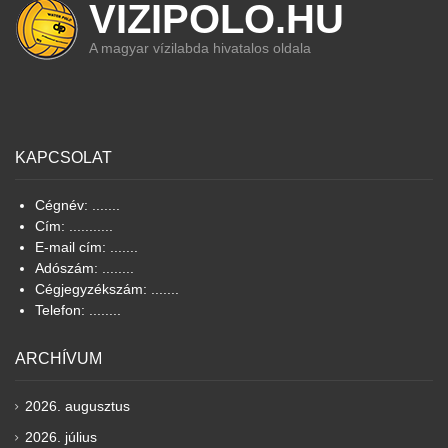
VIZIPOLO.HU
A magyar vízilabda hivatalos oldala
KAPCSOLAT
Cégnév: .......
Cím: ...........
E-mail cím: .......
Adószám: ........
Cégjegyzékszám: .......
Telefon: ........
ARCHÍVUM
2026. augusztus
2026. július