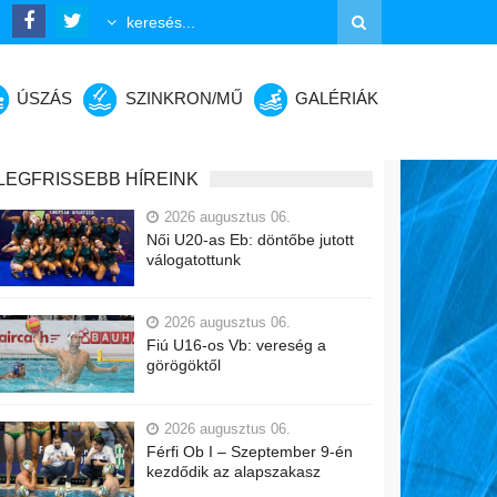
ÚSZÁS
SZINKRON/MŰ
GALÉRIÁK
LEGFRISSEBB HÍREINK
2026 augusztus 06.
Női U20-as Eb: döntőbe jutott
válogatottunk
2026 augusztus 06.
Fiú U16-os Vb: vereség a
görögöktől
2026 augusztus 06.
Férfi Ob I – Szeptember 9-én
kezdődik az alapszakasz