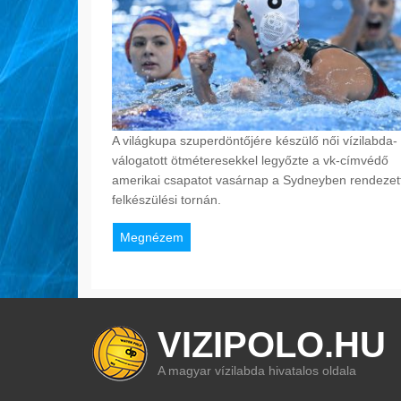
A világkupa szuperdöntőjére készülő női vízilabda-
válogatott ötméteresekkel legyőzte a vk-címvédő
amerikai csapatot vasárnap a Sydneyben rendezet
felkészülési tornán.
Megnézem
VIZIPOLO.HU
A magyar vízilabda hivatalos oldala