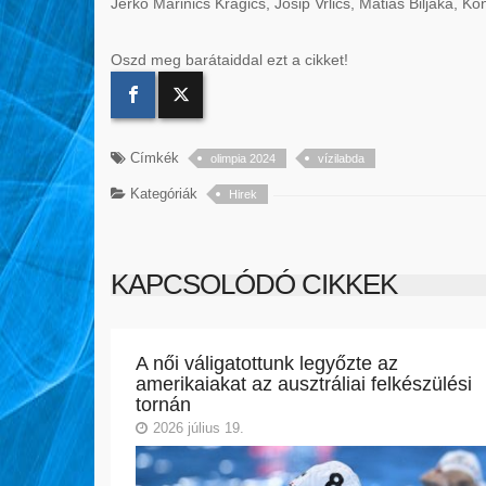
Jerko Marinics Kragics, Josip Vrlics, Matias Biljaka, K
Oszd meg barátaiddal ezt a cikket!
Címkék
olimpia 2024
vízilabda
Kategóriák
Hirek
KAPCSOLÓDÓ CIKKEK
A női váligatottunk legyőzte az
amerikaiakat az ausztráliai felkészülési
tornán
2026 július 19.