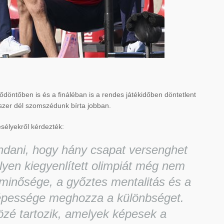
ődöntőben is és a fináléban is a rendes játékidőben döntetlent
tszer dél szomszédunk bírta jobban.
esélyekről kérdezték:
ani, hogy hány csapat versenghet
ilyen kiegyenlített olimpiát még nem
 minősége, a győztes mentalitás és a
épessége meghozza a különbséget.
zé tartozik, amelyek képesek a