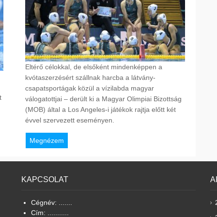
Eltérő célokkal, de elsőként mindenképpen a
kvótaszerzésért szállnak harcba a látvány-
csapatsportágak közül a vízilabda magyar
t
válogatottjai – derült ki a Magyar Olimpiai Bizottság
(MOB) által a Los Angeles-i játékok rajtja előtt két
évvel szervezett eseményen.
Megnézem
KAPCSOLAT
A
Cégnév: .......
Cím: ...........