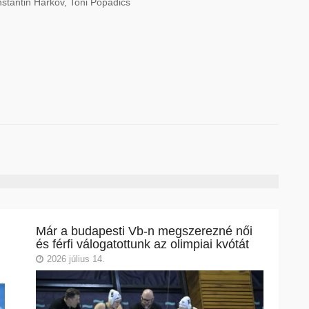
onstantin Harkov, Toni Popadics
Már a budapesti Vb-n megszerezné női
és férfi válogatottunk az olimpiai kvótát
2026 július 14.