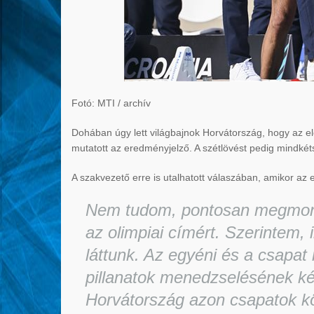
Fotó: MTI / archív
Dohában úgy lett világbajnok Horvátország, hogy az el
mutatott az eredményjelző. A szétlövést pedig mindké
A szakvezető erre is utalhatott válaszában, amikor az 
Nem tudom, pontosan megmond
az olimpiai címért. Szerintem, 
láttunk. Az egyéni és a csapat
pillanatok menedzselésének k
Horvátország azon csapatok kö