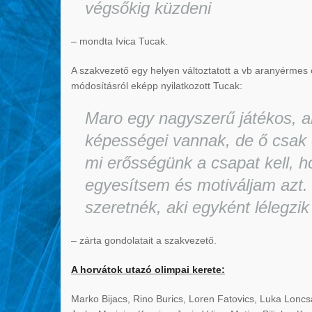
végsőkig küzdeni
– mondta Ivica Tucak.
A szakvezető egy helyen változtatott a vb aranyérmes 
módosításról eképp nyilatkozott Tucak:
Maro egy nagyszerű játékos, ak
képességei vannak, de ő csak 
mi erősségünk a csapat kell, 
egyesítsem és motiváljam azt. 
szeretnék, aki egyként lélegzik
– zárta gondolatait a szakvezető.
A horvátok utazó olimpai kerete:
Marko Bijacs, Rino Burics, Loren Fatovics, Luka Loncs