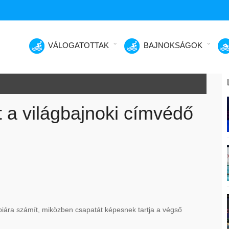
VÁLOGATOTTAK
BAJNOKSÁGOK
tt a világbajnoki címvédő
mpiára számít, miközben csapatát képesnek tartja a végső