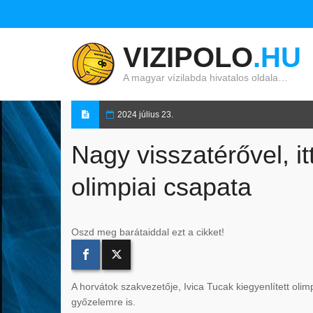
VIZIPOLO
.HU
A magyar vízilabda hivatalos oldala…
2024 július 23.
Nagy visszatérővel, i
olimpiai csapata
Oszd meg barátaiddal ezt a cikket!
A horvátok szakvezetője, Ivica Tucak kiegyenlített oli
győzelemre is.