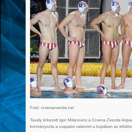
Fotó: crvenazvezda.net
Tavaly érkezett Igor Milanovics a Crvena Zvezda kispad
kormányozta a csapatot valamint a kupában az elődön