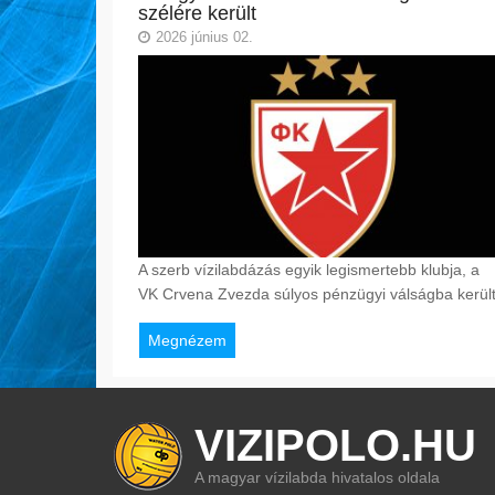
szélére került
2026 június 02.
A szerb vízilabdázás egyik legismertebb klubja, a
VK Crvena Zvezda súlyos pénzügyi válságba került
Megnézem
VIZIPOLO.HU
A magyar vízilabda hivatalos oldala