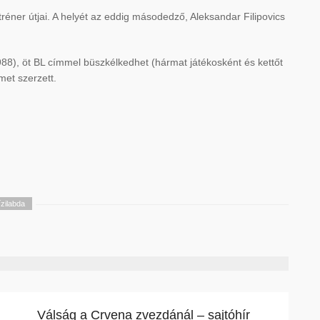
réner útjai. A helyét az eddig másodedző, Aleksandar Filipovics
1988), öt BL címmel büszkélkedhet (hármat játékosként és kettőt
met szerzett.
ízilabda
Válság a Crvena zvezdánál – sajtóhír