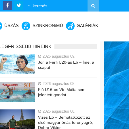
ÚSZÁS
SZINKRON/MŰ
GALÉRIÁK
LEGFRISSEBB HÍREINK
2026 augusztus 09.
Jön a Férfi U20-as Eb – Íme, a
csapat
2026 augusztus 08.
Fiú U16-os Vb: Málta sem
jelentett gondot
2026 augusztus 08.
Vizes Eb – Bemutatkozott az
első magyar óriás-toronyugró,
Dobra Viktor