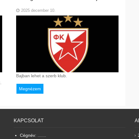
2025 december 10.
Bajban lehet a szerb klub.
.
Megnézem
KAPCSOLAT
A
Cégnév: .......