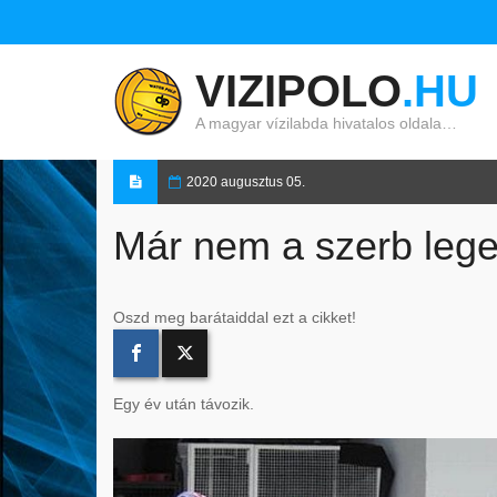
VIZIPOLO
.HU
A magyar vízilabda hivatalos oldala…
2020 augusztus 05.
Már nem a szerb leg
Oszd meg barátaiddal ezt a cikket!
Egy év után távozik.