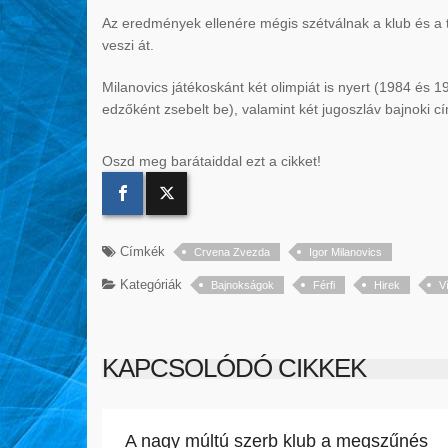
Az eredmények ellenére mégis szétválnak a klub és a t
veszi át.
Milanovics játékoskánt két olimpiát is nyert (1984 és 
edzőként zsebelt be), valamint két jugoszláv bajnoki cí
Oszd meg barátaiddal ezt a cikket!
Címkék
Crvena Zvezda
Igor Milanovics
Kategóriák
Bajnokságok
Férfi
Hirek
V
KAPCSOLÓDÓ CIKKEK
A nagy múltú szerb klub a megszűnés