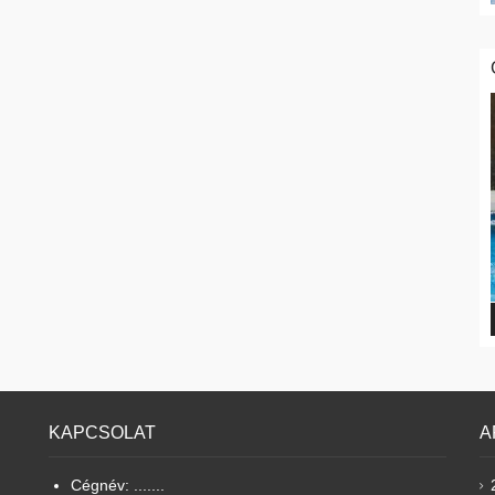
KAPCSOLAT
A
Cégnév: .......