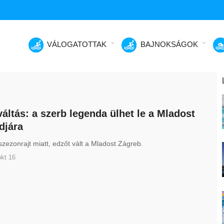
VÁLOGATOTTAK
BAJNOKSÁGOK
áltás: a szerb legenda ülhet le a Mladost
djára
szezonrajt miatt, edzőt vált a Mladost Zágreb.
kt 16