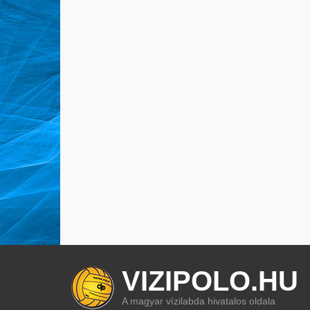
VIZIPOLO.HU
A magyar vízilabda hivatalos oldala