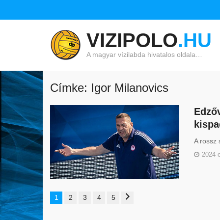
VIZIPOLO
.HU
A magyar vízilabda hivatalos oldala…
Címke: Igor Milanovics
Edzőv
kispa
A rossz 
2024 o
1
2
3
4
5