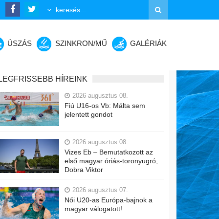
ÚSZÁS
SZINKRON/MŰ
GALÉRIÁK
LEGFRISSEBB HÍREINK
2026 augusztus 08.
Fiú U16-os Vb: Málta sem
jelentett gondot
2026 augusztus 08.
Vizes Eb – Bemutatkozott az
első magyar óriás-toronyugró,
Dobra Viktor
2026 augusztus 07.
Női U20-as Európa-bajnok a
magyar válogatott!