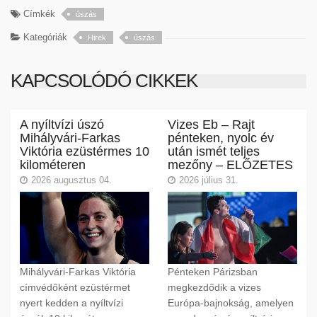
Címkék
úszás
Kategóriák
Hirek
úszás
KAPCSOLÓDÓ CIKKEK
A nyíltvízi úszó
Vizes Eb – Rajt
Mihályvári-Farkas
pénteken, nyolc év
Viktória ezüstérmes 10
után ismét teljes
kilométeren
mezőny – ELŐZETES
2026 augusztus 04.
2026 július 31.
Mihályvári-Farkas Viktória
Pénteken Párizsban
címvédőként ezüstérmet
megkezdődik a vizes
nyert kedden a nyíltvízi
Európa-bajnokság, amelyen