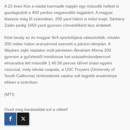
A 22 éves Kós a viadal harmadik napján egy második hellyel is
gazdagodott a 400 yardos vegyesváltó tagjaként. A magyar
klasszis még fő számában, 200 yard háton is indul majd, Sárkány
Zalán pedig 1650 yard gyorson címvédőként lesz érdekelt.
Kóst tavaly az év magyar férfi sportolójává választották, miután
200 méter háton aranyérmet szerzett a párizsi olimpián. A
Wayben zajló viadalon múlt pénteken Ábrahám Minna 200
gyorson a győztestől mindössze hat századmásodperccel
elmaradva lett második 1:40.56 perces idővel óriási egyéni
csúccsal, mely iskolai csapata, a USC Troyans (University of
South California) történetének valaha volt legjobb eredménye
ebben a számban.
(MTI)
Oszd meg barátaiddal ezt a cikket!