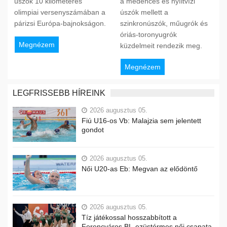
úszók 10 kilométeres
a medencés és nyíltvízi
olimpiai versenyszámában a
úszók mellett a
párizsi Európa-bajnokságon.
szinkronúszók, műugrók és
óriás-toronyugrók
Megnézem
küzdelmeit rendezik meg.
Megnézem
LEGFRISSEBB HÍREINK
2026 augusztus 05.
Fiú U16-os Vb: Malajzia sem jelentett
gondot
2026 augusztus 05.
Női U20-as Eb: Megvan az elődöntő
2026 augusztus 05.
Tíz játékossal hosszabbított a
Ferencváros BL-ezüstérmes női csapata